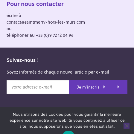
Pour nous contacter
écrire à
contact@saintmerry-hors-les-murs.com
ou
téléphoner au +33 (0)9 72 12 04 96
Suivez-nous !
Soyez informés de chaque nouvel article par e-mail
v
Je m'inscris
o
t
r
e
Nous utilisons des cookies pour vous garantir la meilleure
a
© 2026 Saint-Merry Hors-les-Murs.
expérience sur notre site web. Si vous continuez à utiliser ce
d
Theme: Felt by
Pixelgrade
.
site, nous supposerons que vous en êtes satisfait.
r