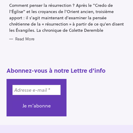
G
Comment penser la résurrection ? Après le "Credo de
O
R
l’Église" et les croyances de l'Orient ancien, troisième
I
E
apport : il s'agit maintenant d'examiner la pensée
S
chrétienne de la « résurrection » à partir de ce qu'en disent
les Évangiles. La chronique de Colette Deremble
Read More
S
e
a
Abonnez-vous à notre Lettre d’info
r
c
h
f
o
r
: