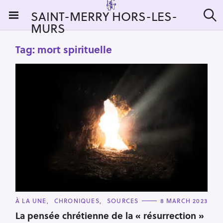
S
SAINT-MERRY HORS-LES-
k
MURS
S
i
e
a
p
Tag:
mort spirituelle
r
t
c
h
o
c
o
n
t
e
n
t
C
À LA UNE
CHRONIQUES
SOURCES
8 MARCH 2023
A
T
La pensée chrétienne de la « résurrection »
E