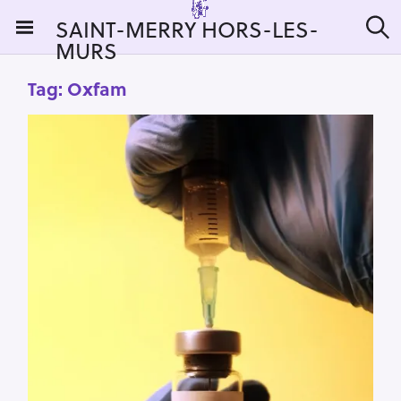
S
SAINT-MERRY HORS-LES-
k
MURS
S
i
e
a
p
Tag:
Oxfam
r
t
c
h
o
c
o
n
t
e
n
t