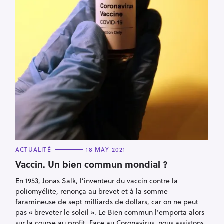
C
ACTUALITÉ
18 MAY 2021
A
T
Vaccin. Un bien commun mondial ?
E
G
En 1953, Jonas Salk, l’inventeur du vaccin contre la
O
R
poliomyélite, renonça au brevet et à la somme
I
E
faramineuse de sept milliards de dollars, car on ne peut
S
S
pas « breveter le soleil ». Le Bien commun l’emporta alors
e
sur la course au profit. Face au Coronavirus, nous assistons