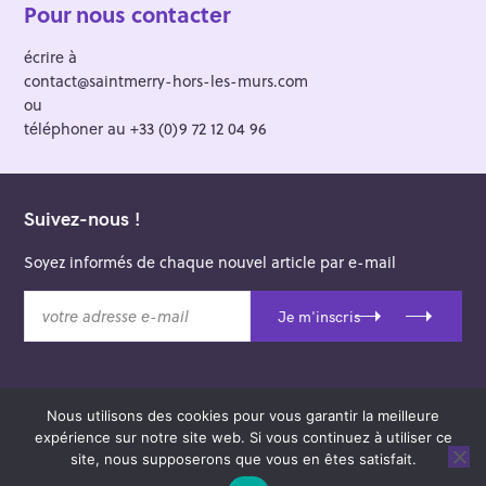
Pour nous contacter
écrire à
contact@saintmerry-hors-les-murs.com
ou
téléphoner au +33 (0)9 72 12 04 96
Suivez-nous !
Soyez informés de chaque nouvel article par e-mail
v
Je m'inscris
o
t
r
e
Nous utilisons des cookies pour vous garantir la meilleure
a
© 2026 Saint-Merry Hors-les-Murs.
expérience sur notre site web. Si vous continuez à utiliser ce
d
Theme: Felt by
Pixelgrade
.
site, nous supposerons que vous en êtes satisfait.
r