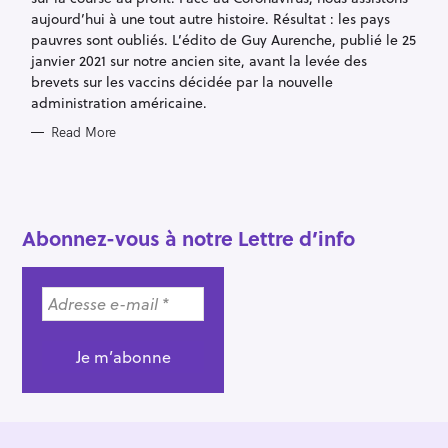
a
aujourd’hui à une tout autre histoire. Résultat : les pays
r
pauvres sont oubliés. L’édito de Guy Aurenche, publié le 25
c
janvier 2021 sur notre ancien site, avant la levée des
brevets sur les vaccins décidée par la nouvelle
h
administration américaine.
f
o
Read More
r
:
Abonnez-vous à notre Lettre d’info