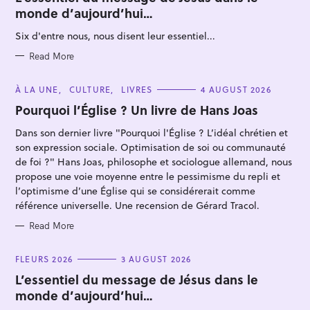
E
monde d’aujourd’hui…
G
O
R
Six d'entre nous, nous disent leur essentiel...
I
E
S
Read More
C
À LA UNE
CULTURE
LIVRES
4 AUGUST 2026
A
T
Pourquoi l’Église ? Un livre de Hans Joas
E
G
Dans son dernier livre "Pourquoi l'Église ? L’idéal chrétien et
O
R
son expression sociale. Optimisation de soi ou communauté
I
E
de foi ?" Hans Joas, philosophe et sociologue allemand, nous
S
propose une voie moyenne entre le pessimisme du repli et
l’optimisme d’une Église qui se considérerait comme
référence universelle. Une recension de Gérard Tracol.
Read More
C
FLEURS 2026
3 AUGUST 2026
A
T
L’essentiel du message de Jésus dans le
E
monde d’aujourd’hui…
G
O