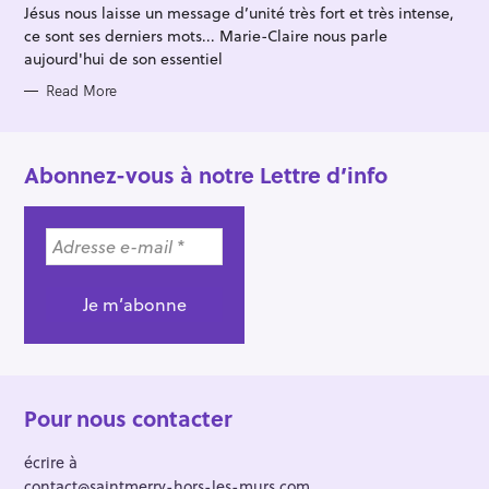
R
Jésus nous laisse un message d’unité très fort et très intense,
I
E
ce sont ses derniers mots... Marie-Claire nous parle
S
aujourd'hui de son essentiel
Read More
Abonnez-vous à notre Lettre d’info
Pour nous contacter
écrire à
contact@saintmerry-hors-les-murs.com