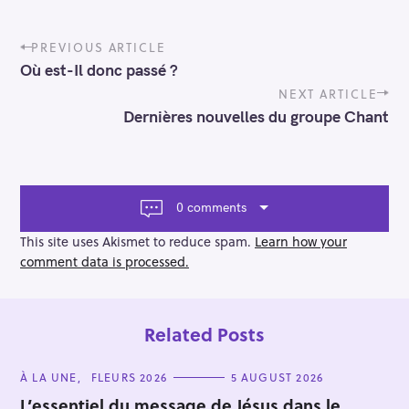
P
PREVIOUS ARTICLE
o
Où est-Il donc passé ?
s
t
NEXT ARTICLE
n
Dernières nouvelles du groupe Chant
a
v
i
g
a
0 comments
t
i
This site uses Akismet to reduce spam.
Learn how your
o
comment data is processed.
n
Related Posts
C
À LA UNE
FLEURS 2026
5 AUGUST 2026
A
T
L’essentiel du message de Jésus dans le