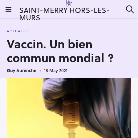
S
SAINT-MERRY HORS-LES-
k
MURS
S
i
e
a
p
r
ACTUALITÉ
t
c
Vaccin. Un bien
h
o
c
commun mondial ?
o
n
Guy Aurenche
18 May 2021
t
e
n
t