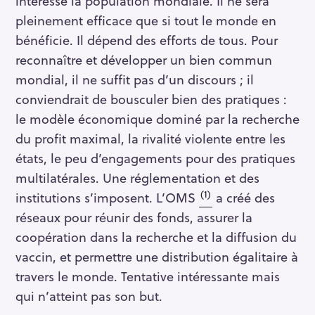
intéresse la population mondiale. Il ne sera
pleinement efficace que si tout le monde en
bénéficie. Il dépend des efforts de tous. Pour
reconnaître et développer un bien commun
mondial, il ne suffit pas d’un discours ; il
conviendrait de bousculer bien des pratiques :
S
le modèle économique dominé par la recherche
e
du profit maximal, la rivalité violente entre les
a
r
états, le peu d’engagements pour des pratiques
c
multilatérales. Une réglementation et des
h
(1)
institutions s’imposent. L’OMS
a créé des
f
réseaux pour réunir des fonds, assurer la
o
coopération dans la recherche et la diffusion du
r
vaccin, et permettre une distribution égalitaire à
:
travers le monde. Tentative intéressante mais
qui n’atteint pas son but.