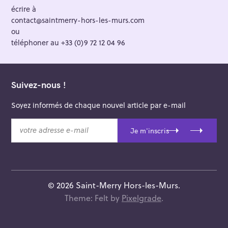
écrire à
contact@saintmerry-hors-les-murs.com
ou
téléphoner au +33 (0)9 72 12 04 96
Suivez-nous !
Soyez informés de chaque nouvel article par e-mail
v
Je m'inscris
o
t
r
e
a
© 2026 Saint-Merry Hors-les-Murs.
d
Theme: Felt by
Pixelgrade
.
r
e
s