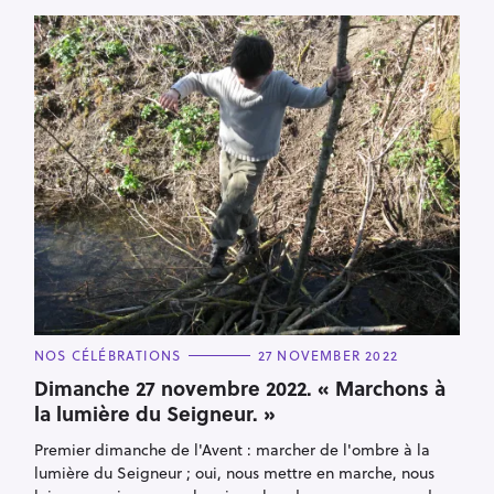
C
NOS CÉLÉBRATIONS
27 NOVEMBER 2022
A
T
Dimanche 27 novembre 2022. « Marchons à
E
la lumière du Seigneur. »
G
O
R
Premier dimanche de l'Avent : marcher de l'ombre à la
I
E
lumière du Seigneur ; oui, nous mettre en marche, nous
S