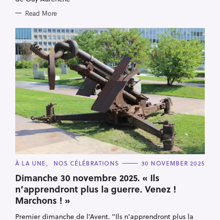
Read More
C
À LA UNE
NOS CÉLÉBRATIONS
30 NOVEMBER 2025
A
T
Dimanche 30 novembre 2025. « Ils
E
n’apprendront plus la guerre. Venez !
G
O
Marchons ! »
R
I
E
Premier dimanche de l'Avent. "Ils n'apprendront plus la
S