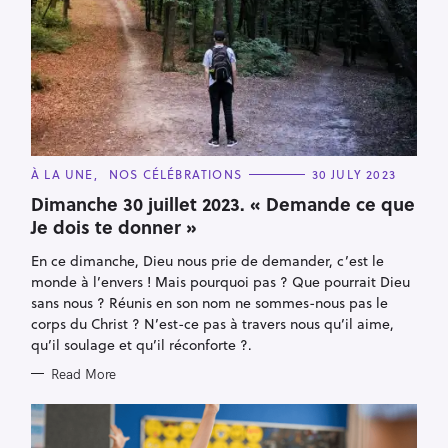
C
À LA UNE
NOS CÉLÉBRATIONS
30 JULY 2023
A
T
Dimanche 30 juillet 2023. « Demande ce que
E
Je dois te donner »
G
O
R
En ce dimanche, Dieu nous prie de demander, c’est le
I
E
monde à l’envers ! Mais pourquoi pas ? Que pourrait Dieu
S
sans nous ? Réunis en son nom ne sommes-nous pas le
corps du Christ ? N’est-ce pas à travers nous qu’il aime,
qu’il soulage et qu’il réconforte ?.
Read More