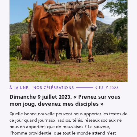
a
r
c
h
f
o
r
:
C
À LA UNE
NOS CÉLÉBRATIONS
9 JULY 2023
A
T
Dimanche 9 juillet 2023. « Prenez sur vous
E
mon joug, devenez mes disciples »
G
O
R
Quelle bonne nouvelle peuvent nous apporter les textes de
I
E
ce jour quand journaux, radios, télés, réseaux sociaux ne
S
nous en apportent que de mauvaises ? Le sauveur,
l’homme providentiel que tout le monde attend n’est