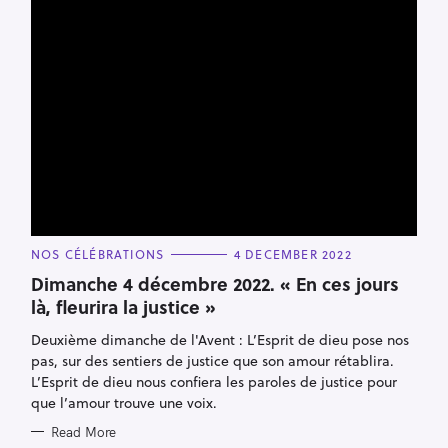
C
NOS CÉLÉBRATIONS
4 DECEMBER 2022
A
T
Dimanche 4 décembre 2022. « En ces jours
E
là, fleurira la justice »
G
O
R
Deuxième dimanche de l'Avent : L’Esprit de dieu pose nos
I
E
pas, sur des sentiers de justice que son amour rétablira.
S
L’Esprit de dieu nous confiera les paroles de justice pour
que l’amour trouve une voix.
Read More