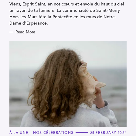
R
Viens, Esprit Saint, en nos cœurs et envoie du haut du ciel
I
E
un rayon de ta lumière. La communauté de Saint-Merry
S
Hors-les-Murs fête la Pentecôte en les murs de Notre-
Dame d'Espérance.
Read More
C
À LA UNE
NOS CÉLÉBRATIONS
25 FEBRUARY 2024