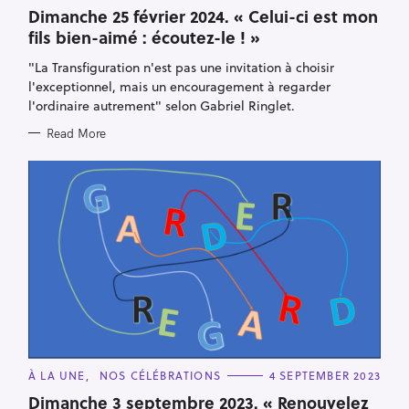
A
T
Dimanche 25 février 2024. « Celui-ci est mon
E
fils bien-aimé : écoutez-le ! »
G
O
R
"La Transfiguration n'est pas une invitation à choisir
I
E
l'exceptionnel, mais un encouragement à regarder
S
l'ordinaire autrement" selon Gabriel Ringlet.
Read More
C
À LA UNE
NOS CÉLÉBRATIONS
4 SEPTEMBER 2023
A
T
Dimanche 3 septembre 2023. « Renouvelez