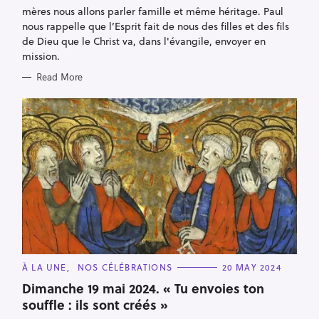
E
mères nous allons parler famille et même héritage. Paul
S
nous rappelle que l’Esprit fait de nous des filles et des fils
de Dieu que le Christ va, dans l'évangile, envoyer en
mission.
Read More
C
À LA UNE
NOS CÉLÉBRATIONS
20 MAY 2024
A
T
Dimanche 19 mai 2024. « Tu envoies ton
E
souffle : ils sont créés »
G
O