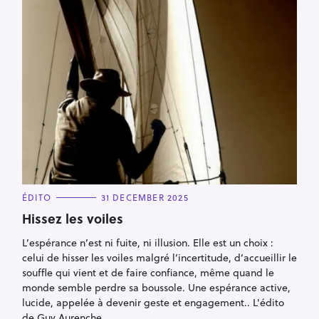
C
ÉDITO
31 DECEMBER 2025
A
T
Hissez les voiles
E
G
L’espérance n’est ni fuite, ni illusion. Elle est un choix :
O
R
celui de hisser les voiles malgré l’incertitude, d’accueillir le
I
E
souffle qui vient et de faire confiance, même quand le
S
monde semble perdre sa boussole. Une espérance active,
lucide, appelée à devenir geste et engagement.. L'édito
de Guy Aurenche