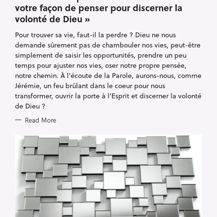
E
votre façon de penser pour discerner la
G
O
volonté de Dieu »
R
I
E
Pour trouver sa vie, faut-il la perdre ? Dieu ne nous
S
demande sûrement pas de chambouler nos vies, peut-être
simplement de saisir les opportunités, prendre un peu
temps pour ajuster nos vies, oser notre propre pensée,
notre chemin. À l'écoute de la Parole, aurons-nous, comme
Jérémie, un feu brûlant dans le coeur pour nous
transformer, ouvrir la porte à l'Esprit et discerner la volonté
de Dieu ?
Read More