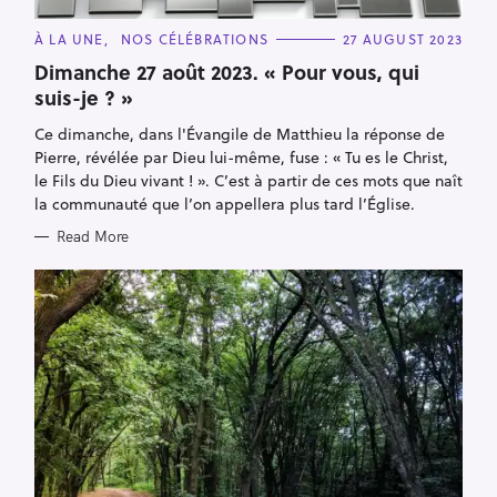
C
À LA UNE
NOS CÉLÉBRATIONS
27 AUGUST 2023
A
T
Dimanche 27 août 2023. « Pour vous, qui
E
suis-je ? »
G
O
R
Ce dimanche, dans l'Évangile de Matthieu la réponse de
I
E
Pierre, révélée par Dieu lui-même, fuse : « Tu es le Christ,
S
le Fils du Dieu vivant ! ». C’est à partir de ces mots que naît
la communauté que l’on appellera plus tard l’Église.
Read More