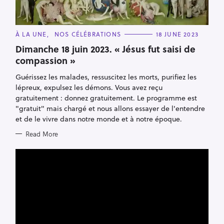
C
À LA UNE
NOS CÉLÉBRATIONS
18 JUNE 2023
A
T
Dimanche 18 juin 2023. « Jésus fut saisi de
E
compassion »
G
O
R
Guérissez les malades, ressuscitez les morts, purifiez les
I
E
lépreux, expulsez les démons. Vous avez reçu
S
gratuitement : donnez gratuitement. Le programme est
"gratuit" mais chargé et nous allons essayer de l'entendre
et de le vivre dans notre monde et à notre époque.
Read More