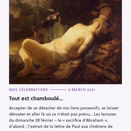
C
NOS CÉLÉBRATIONS
6 MARCH 2021
A
T
Tout est chamboulé…
E
G
Accepter de se détacher de nos liens possessifs, se laisser
O
R
dérouter et aller là où ce n’était pas prévu… Les lectures
I
E
du dimanche 28 février – le « sacrifice d’Abraham »,
S
d’abord ; l’extrait de la lettre de Paul aux chrétiens de