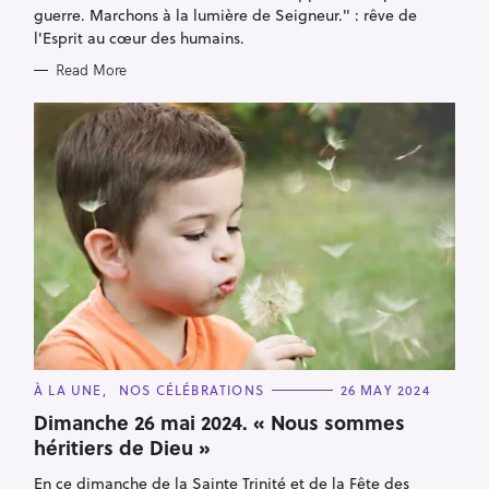
guerre. Marchons à la lumière de Seigneur." : rêve de
l'Esprit au cœur des humains.
Read More
C
À LA UNE
NOS CÉLÉBRATIONS
26 MAY 2024
A
T
Dimanche 26 mai 2024. « Nous sommes
E
héritiers de Dieu »
G
O
R
En ce dimanche de la Sainte Trinité et de la Fête des
I