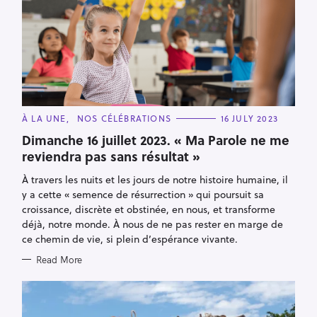
C
À LA UNE
NOS CÉLÉBRATIONS
16 JULY 2023
A
T
Dimanche 16 juillet 2023. « Ma Parole ne me
E
reviendra pas sans résultat »
G
O
R
À travers les nuits et les jours de notre histoire humaine, il
I
E
y a cette « semence de résurrection » qui poursuit sa
S
croissance, discrète et obstinée, en nous, et transforme
déjà, notre monde. À nous de ne pas rester en marge de
ce chemin de vie, si plein d’espérance vivante.
Read More
S
e