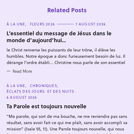
Related Posts
C
À LA UNE
FLEURS 2026
7 AUGUST 2026
A
T
L’essentiel du message de Jésus dans le
E
monde d’aujourd’hui…
G
O
R
le Christ renverse les puissants de leur trône, il élève les
I
E
humbles. Notre époque a donc furieusement besoin de lui. Il
S
dérange l'ordre établi... Christine nous parle de son essentiel
Read More
C
À LA UNE
CHRONIQUES
A
ÉCLATS DES JOURS. ET DES NUITS
T
E
6 AUGUST 2026
G
O
Ta Parole est toujours nouvelle
R
I
"Ma parole, qui sort de ma bouche, ne me reviendra pas sans
E
S
résultat, sans avoir fait ce qui me plaît, sans avoir accompli sa
mission" (Isaïe 55, 11). Une Parole toujours nouvelle, qui nous