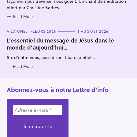
façonne, nous traverse, nous guérit. Un chant de méditation
offert par Christine Barbey.
Read More
C
À LA UNE
FLEURS 2026
5 AUGUST 2026
A
T
L’essentiel du message de Jésus dans le
E
monde d’aujourd’hui…
G
O
R
Six d'entre nous, nous disent leur essentiel...
I
E
S
Read More
Abonnez-vous à notre Lettre d’info