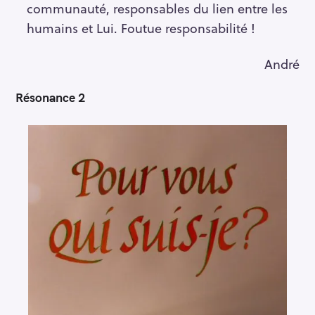
communauté, responsables du lien entre les
humains et Lui. Foutue responsabilité !
André
Résonance 2
S
e
a
r
c
h
f
o
r
: