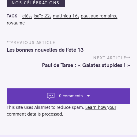
NOS CÉLÉBRATIONS
clés
isaïe 22
matthieu 16
paul aux romains
TAGS
royaume
P
PREVIOUS ARTICLE
o
Les bonnes nouvelles de l’été 13
s
t
NEXT ARTICLE
n
Paul de Tarse : « Galates stupides ! »
a
v
i
g
a
0 comments
t
i
This site uses Akismet to reduce spam.
Learn how your
o
comment data is processed.
n