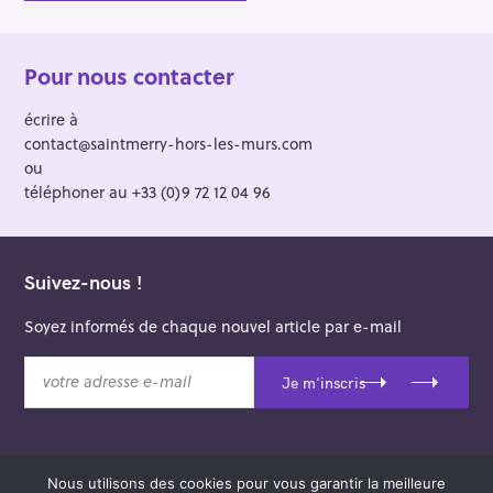
Pour nous contacter
écrire à
contact@saintmerry-hors-les-murs.com
ou
téléphoner au +33 (0)9 72 12 04 96
Suivez-nous !
Soyez informés de chaque nouvel article par e-mail
v
Je m'inscris
o
t
r
e
Nous utilisons des cookies pour vous garantir la meilleure
a