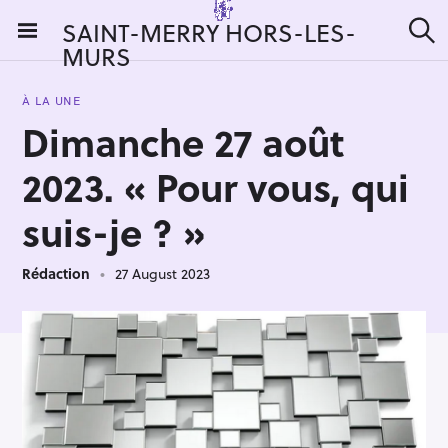
S
SAINT-MERRY HORS-LES-
k
MURS
S
i
e
a
p
r
À LA UNE
t
c
Dimanche 27 août
h
o
c
2023. « Pour vous, qui
o
n
suis-je ? »
t
e
Rédaction
27 August 2023
n
t