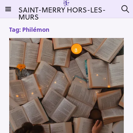
S
SAINT-MERRY HORS-LES-
k
MURS
S
i
e
a
p
Tag:
Philémon
r
t
c
h
o
c
o
n
t
e
n
t