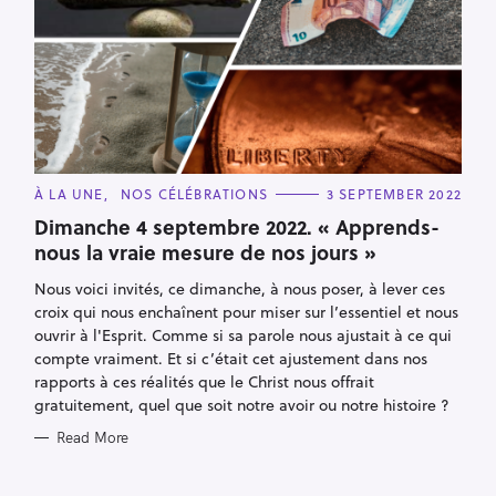
S
e
a
r
C
À LA UNE
NOS CÉLÉBRATIONS
3 SEPTEMBER 2022
A
c
T
Dimanche 4 septembre 2022. « Apprends-
E
h
nous la vraie mesure de nos jours »
G
f
O
R
Nous voici invités, ce dimanche, à nous poser, à lever ces
o
I
E
croix qui nous enchaînent pour miser sur l’essentiel et nous
r
S
ouvrir à l'Esprit. Comme si sa parole nous ajustait à ce qui
:
compte vraiment. Et si c’était cet ajustement dans nos
rapports à ces réalités que le Christ nous offrait
gratuitement, quel que soit notre avoir ou notre histoire ?
Read More