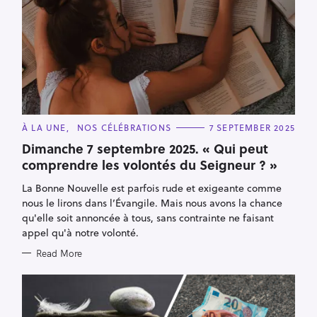
C
À LA UNE
NOS CÉLÉBRATIONS
7 SEPTEMBER 2025
A
T
Dimanche 7 septembre 2025. « Qui peut
E
comprendre les volontés du Seigneur ? »
G
O
R
La Bonne Nouvelle est parfois rude et exigeante comme
I
E
nous le lirons dans l’Évangile. Mais nous avons la chance
S
qu'elle soit annoncée à tous, sans contrainte ne faisant
appel qu'à notre volonté.
Read More