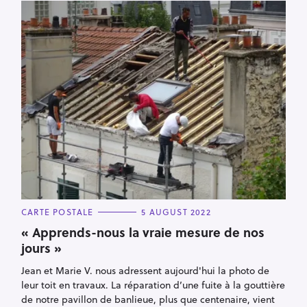
h
f
o
r
:
C
CARTE POSTALE
5 AUGUST 2022
A
T
« Apprends-nous la vraie mesure de nos
E
jours »
G
O
R
Jean et Marie V. nous adressent aujourd'hui la photo de
I
E
leur toit en travaux. La réparation d’une fuite à la gouttière
S
de notre pavillon de banlieue, plus que centenaire, vient