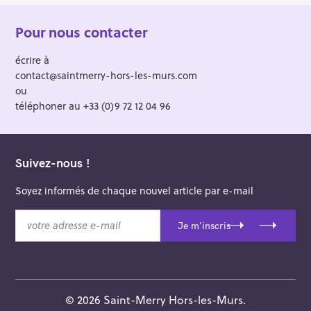
Pour nous contacter
écrire à
contact@saintmerry-hors-les-murs.com
ou
téléphoner au +33 (0)9 72 12 04 96
Suivez-nous !
Soyez informés de chaque nouvel article par e-mail
v
Je m'inscris
o
t
r
e
a
© 2026 Saint-Merry Hors-les-Murs.
d