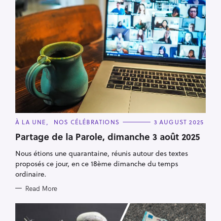
C
À LA UNE
NOS CÉLÉBRATIONS
3 AUGUST 2025
A
T
Partage de la Parole, dimanche 3 août 2025
E
G
Nous étions une quarantaine, réunis autour des textes
O
R
proposés ce jour, en ce 18ème dimanche du temps
I
E
ordinaire.
S
Read More