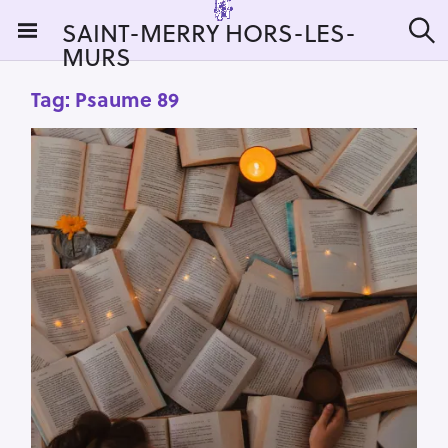
S
SAINT-MERRY HORS-LES-
k
MURS
S
i
e
a
p
Tag:
Psaume 89
r
t
c
h
o
c
o
n
t
e
n
t