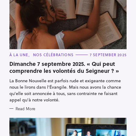
C
À LA UNE
NOS CÉLÉBRATIONS
7 SEPTEMBER 2025
A
T
Dimanche 7 septembre 2025. « Qui peut
E
comprendre les volontés du Seigneur ? »
G
O
R
La Bonne Nouvelle est parfois rude et exigeante comme
I
E
nous le lirons dans l’Évangile. Mais nous avons la chance
S
qu'elle soit annoncée à tous, sans contrainte ne faisant
appel qu'à notre volonté.
Read More