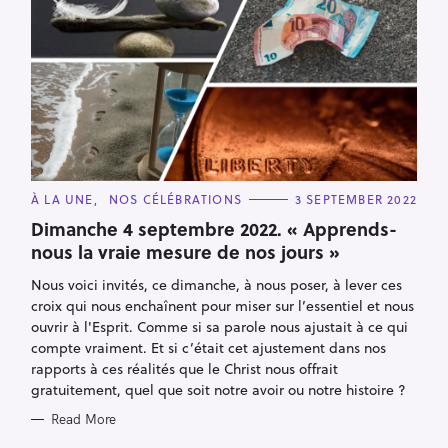
C
À LA UNE
NOS CÉLÉBRATIONS
3 SEPTEMBER 2022
A
T
Dimanche 4 septembre 2022. « Apprends-
E
nous la vraie mesure de nos jours »
G
O
R
Nous voici invités, ce dimanche, à nous poser, à lever ces
I
E
croix qui nous enchaînent pour miser sur l’essentiel et nous
S
ouvrir à l'Esprit. Comme si sa parole nous ajustait à ce qui
S
compte vraiment. Et si c’était cet ajustement dans nos
e
rapports à ces réalités que le Christ nous offrait
a
gratuitement, quel que soit notre avoir ou notre histoire ?
r
Read More
c