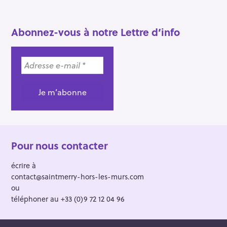
Abonnez-vous à notre Lettre d’info
S
e
a
r
c
h
f
o
Pour nous contacter
r
:
écrire à
contact@saintmerry-hors-les-murs.com
ou
téléphoner au +33 (0)9 72 12 04 96