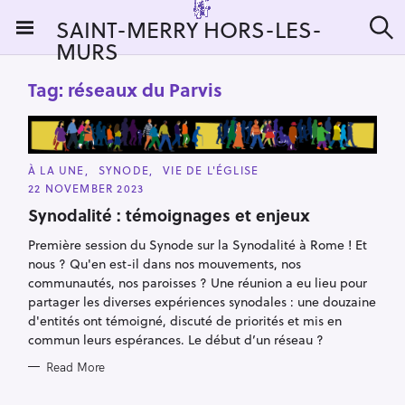
S
SAINT-MERRY HORS-LES-
k
MURS
S
i
e
a
p
Tag:
réseaux du Parvis
r
t
c
h
o
c
o
C
À LA UNE
SYNODE
VIE DE L'ÉGLISE
A
22 NOVEMBER 2023
n
T
E
Synodalité : témoignages et enjeux
t
G
O
e
R
Première session du Synode sur la Synodalité à Rome ! Et
I
n
nous ? Qu'en est-il dans nos mouvements, nos
E
S
t
communautés, nos paroisses ? Une réunion a eu lieu pour
partager les diverses expériences synodales : une douzaine
d'entités ont témoigné, discuté de priorités et mis en
commun leurs espérances. Le début d’un réseau ?
Read More