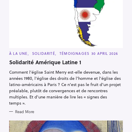
C
À LA UNE
SOLIDARITÉ
TÉMOIGNAGES
30 APRIL 2026
A
T
Solidarité Amérique Latine 1
E
G
Comment l’église Saint Merry est-elle devenue, dans les
O
R
années 1980, l’église des droits de l’homme et l’église des
I
E
latino-américains à Paris ? Ce n’est pas le fruit d’un projet
S
préalable, plutôt de convergences et de rencontres
multiples. Et d’une manière de lire les « signes des
temps ».
Read More