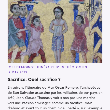
S
e
a
r
c
C
JOSEPH MOINGT. ITINÉRAIRE D'UN THÉOLOGIEN
A
h
17 MAY 2023
T
E
f
Sacrifice. Quel sacrifice ?
G
O
o
R
En suivant l’itinéraire de Mgr Oscar Romero, l'archevêque
I
r
de San Salvador assassiné par les militaires de son pays en
E
S
:
1980, Jean-Claude Thomas y voit « non pas une marche
vers une Passion envisagée comme un sacrifice, mais
d’abord et avant tout un chemin de liberté », sur l’exemple