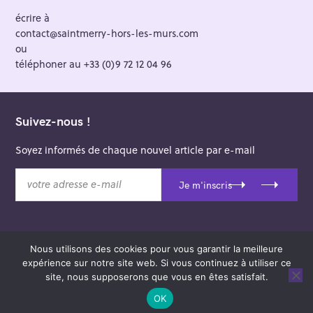
écrire à
contact@saintmerry-hors-les-murs.com
ou
téléphoner au +33 (0)9 72 12 04 96
Suivez-nous !
Soyez informés de chaque nouvel article par e-mail
v
Je m'inscris
o
t
r
e
Nous utilisons des cookies pour vous garantir la meilleure
a
© 2026 Saint-Merry Hors-les-Murs.
expérience sur notre site web. Si vous continuez à utiliser ce
d
Theme: Felt by
Pixelgrade
.
site, nous supposerons que vous en êtes satisfait.
r
e
OK