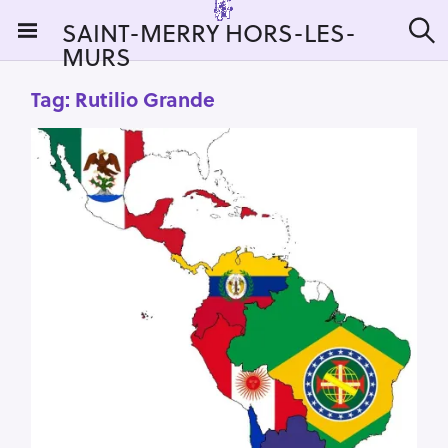
S
SAINT-MERRY HORS-LES-
k
MURS
S
i
e
a
p
Tag:
Rutilio Grande
r
t
c
h
o
c
o
n
t
e
n
t