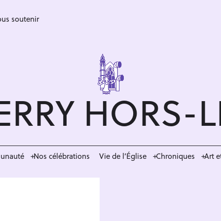
us soutenir
ERRY HORS-
munauté
Nos célébrations
Vie de l’Église
Chroniques
Art e