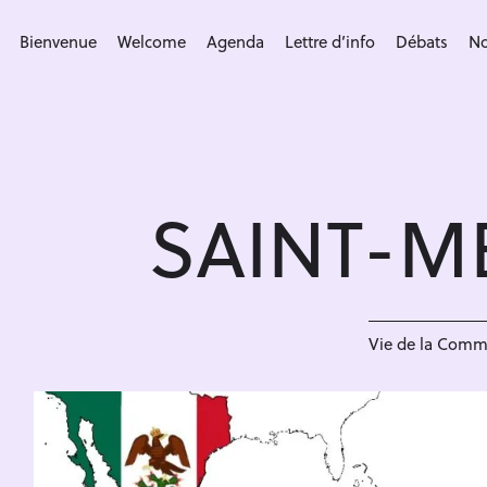
S
k
Bienvenue
Welcome
Agenda
Lettre d’info
Débats
No
i
p
t
o
c
SAINT-M
o
n
t
e
n
Vie de la Com
t