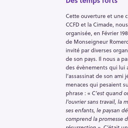
Des temps forts
Cette ouverture et une c
CCFD et la Cimade, nous a
organisée, en Février 198
de Monseigneur Romero. 
invité par diverses organi
de son pays. Il nous a pa
des évènements qui lui 
l’assassinat de son ami j
menaces qui pesaient sur
phrase : «
C’est quand o
l’ouvrier sans travail, la
ses enfants, le paysan d
comprend la promesse de
résurrection
». C’était u