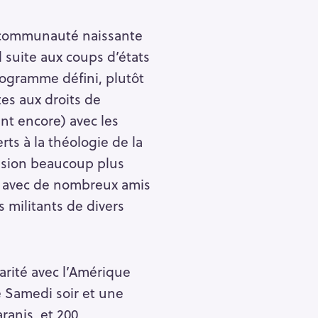
la communauté naissante
l suite aux coups d’états
programme défini, plutôt
es aux droits de
nt encore) avec les
ts à la théologie de la
vision beaucoup plus
nt avec de nombreux amis
militants de divers
darité avec l’Amérique
e Samedi soir et une
ranis, et 200