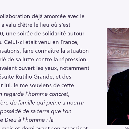
ollaboration déjà amorcée avec le
 valu d’être le lieu où s’est
0, une soirée de solidarité autour
Celui-ci était venu en France,
sations, faire connaître la situation
rlé de sa lutte contre la répression,
avaient ouvert les yeux, notamment
ésuite Rutilio Grande, et des
 lui. Je me souviens de cette
n regarde l’homme concret,
 mère de famille qui peine à nourrir
épossédé de sa terre que l’on
 Dieu à l’homme : la
n mois et demi avant son assassinat,
Mg