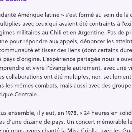
idarité Amérique latine » s’est formé au sein de 
Press Esc to cancel.
ultipliés avec ceux qui avaient été contraints à l’exi
égimes militaires au Chili et en Argentine. Pas de 
ne pour répondre aux appels, dénoncer les atteint
 communauté et tisser des liens (dont certains dure
ays d’origine. L’expérience partagée nous a ouver
comprendre et vivre l’Évangile autrement, avec une 
 Les collaborations ont été multiples, non seuleme
s les mêmes combats, mais aussi avec des groupes 
ique Centrale.
us ensemble, il y eut, en 1978, « 24 heures en soli
pes d’une dizaine de pays. Un concert mémorable l
où nous avons chanté la Misa Criolla, avec les Gua