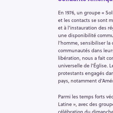
r
c
En 1976, un groupe « Sol
h
et les contacts se sont m
f
et à l’instauration des r
o
une disponibilité commu
r
l’homme, sensibiliser la
:
communautés dans leurs p
libération, nous a fait 
universelle de l’Église.
protestants engagés dan
pays, notamment d’Amér
Parmi les temps forts véc
Latine », avec des grou
célébration du dimanche 