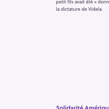
petit fils avait été « do
la dictature de Videla.
S
e
Solidarité Amériqu
a