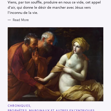
E
Viens, par ton souffle, produire en nous ce vide, cet appel
S
d’air, qui donne le désir de marcher avec Jésus vers
l’inconnu de la vie.
Read More
C
CHRONIQUES
A
PROPHÈTES, MARGINAUX ET AUTRES EXCENTRIQUES