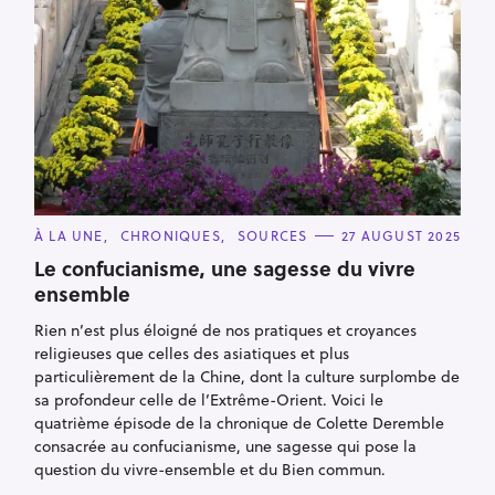
C
À LA UNE
CHRONIQUES
SOURCES
27 AUGUST 2025
A
T
Le confucianisme, une sagesse du vivre
E
ensemble
G
O
R
Rien n’est plus éloigné de nos pratiques et croyances
I
E
religieuses que celles des asiatiques et plus
S
particulièrement de la Chine, dont la culture surplombe de
sa profondeur celle de l’Extrême-Orient. Voici le
quatrième épisode de la chronique de Colette Deremble
consacrée au confucianisme, une sagesse qui pose la
question du vivre-ensemble et du Bien commun.