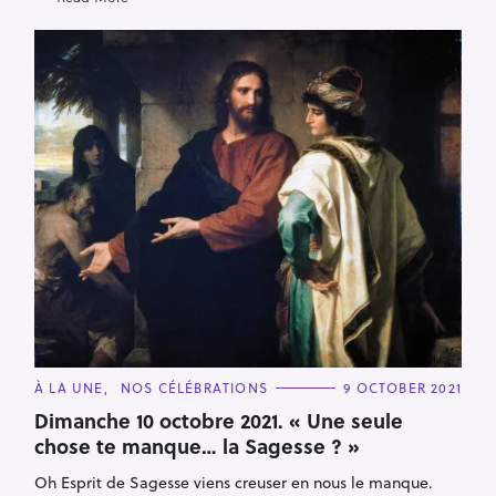
C
À LA UNE
NOS CÉLÉBRATIONS
9 OCTOBER 2021
A
T
Dimanche 10 octobre 2021. « Une seule
E
chose te manque… la Sagesse ? »
G
O
R
Oh Esprit de Sagesse viens creuser en nous le manque.
I