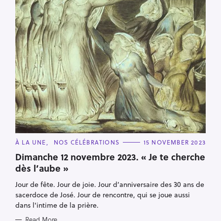
S
e
a
r
c
h
f
o
r
:
C
À LA UNE
NOS CÉLÉBRATIONS
15 NOVEMBER 2023
A
T
Dimanche 12 novembre 2023. « Je te cherche
E
dès l’aube »
G
O
R
Jour de fête. Jour de joie. Jour d’anniversaire des 30 ans de
I
E
sacerdoce de José. Jour de rencontre, qui se joue aussi
S
dans l'intime de la prière.
Read More