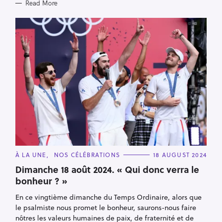
Read More
C
À LA UNE
NOS CÉLÉBRATIONS
18 AUGUST 2024
A
T
Dimanche 18 août 2024. « Qui donc verra le
E
bonheur ? »
G
O
R
En ce vingtième dimanche du Temps Ordinaire, alors que
I
E
le psalmiste nous promet le bonheur, saurons-nous faire
S
nôtres les valeurs humaines de paix, de fraternité et de