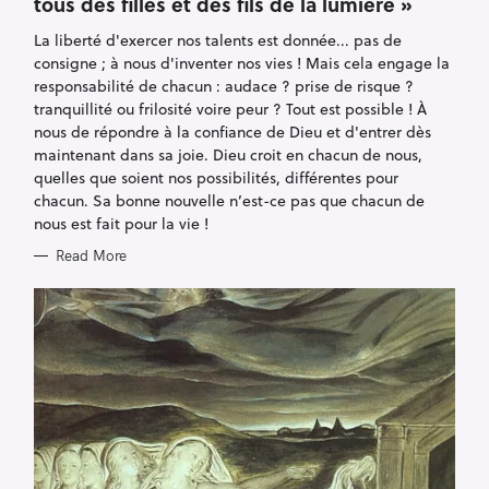
tous des filles et des fils de la lumière »
G
O
R
La liberté d'exercer nos talents est donnée... pas de
I
E
consigne ; à nous d'inventer nos vies ! Mais cela engage la
S
responsabilité de chacun : audace ? prise de risque ?
tranquillité ou frilosité voire peur ? Tout est possible ! À
nous de répondre à la confiance de Dieu et d'entrer dès
maintenant dans sa joie. Dieu croit en chacun de nous,
quelles que soient nos possibilités, différentes pour
chacun. Sa bonne nouvelle n’est-ce pas que chacun de
nous est fait pour la vie !
Read More