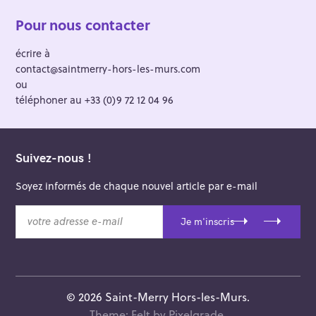
Pour nous contacter
écrire à
contact@saintmerry-hors-les-murs.com
ou
téléphoner au +33 (0)9 72 12 04 96
Suivez-nous !
Soyez informés de chaque nouvel article par e-mail
v
Je m'inscris
o
t
r
e
a
© 2026 Saint-Merry Hors-les-Murs.
d
Theme: Felt by
Pixelgrade
.