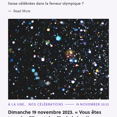
liesse célébrées dans la ferveur olympique ?
Read More
C
À LA UNE
NOS CÉLÉBRATIONS
19 NOVEMBER 2023
A
T
Dimanche 19 novembre 2023. « Vous êtes
E