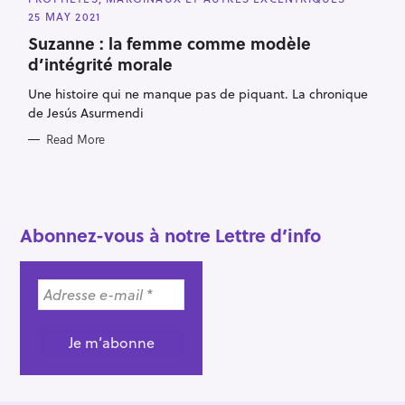
T
E
25 MAY 2021
G
O
Suzanne : la femme comme modèle
R
d’intégrité morale
I
E
S
Une histoire qui ne manque pas de piquant. La chronique
de Jesús Asurmendi
Read More
Abonnez-vous à notre Lettre d’info