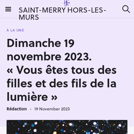
S
SAINT-MERRY HORS-LES-
k
MURS
S
i
e
a
p
r
À LA UNE
t
c
Dimanche 19
h
o
c
novembre 2023.
o
n
« Vous êtes tous des
t
filles et des fils de la
e
n
lumière »
t
Rédaction
19 November 2023