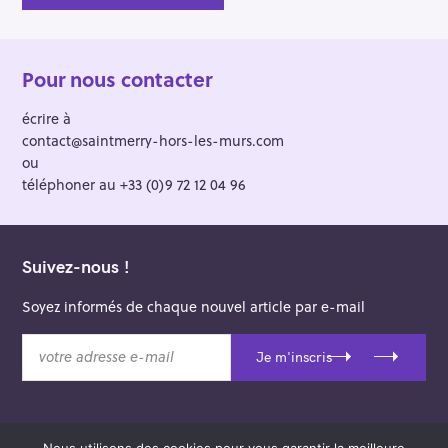
Pour nous contacter
écrire à
contact@saintmerry-hors-les-murs.com
ou
téléphoner au +33 (0)9 72 12 04 96
Suivez-nous !
Soyez informés de chaque nouvel article par e-mail
v
Je m'inscris
o
t
r
e