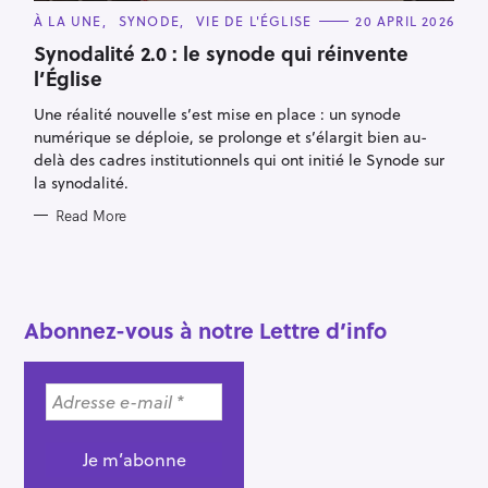
C
À LA UNE
SYNODE
VIE DE L'ÉGLISE
20 APRIL 2026
A
T
Synodalité 2.0 : le synode qui réinvente
E
l’Église
G
O
R
Une réalité nouvelle s’est mise en place : un synode
I
E
numérique se déploie, se prolonge et s’élargit bien au-
S
delà des cadres institutionnels qui ont initié le Synode sur
la synodalité.
Read More
S
e
a
r
Abonnez-vous à notre Lettre d’info
c
h
f
o
r
: