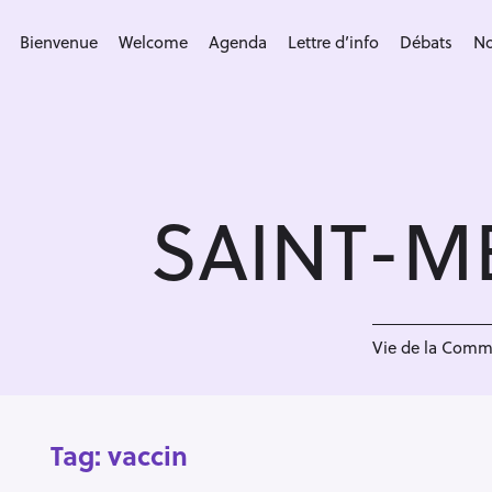
S
k
Bienvenue
Welcome
Agenda
Lettre d’info
Débats
No
i
p
t
o
c
SAINT-M
o
n
t
e
n
Vie de la Com
t
Tag:
vaccin