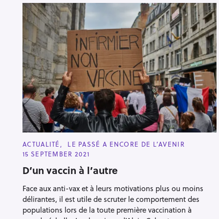
C
ACTUALITÉ
LE PASSÉ A ENCORE DE L’AVENIR
A
15 SEPTEMBER 2021
T
E
D’un vaccin à l’autre
G
O
R
Face aux anti-vax et à leurs motivations plus ou moins
I
E
délirantes, il est utile de scruter le comportement des
S
populations lors de la toute première vaccination à