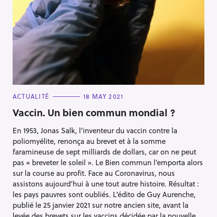
C
ACTUALITÉ
18 MAY 2021
A
T
Vaccin. Un bien commun mondial ?
E
G
En 1953, Jonas Salk, l’inventeur du vaccin contre la
O
R
poliomyélite, renonça au brevet et à la somme
I
E
faramineuse de sept milliards de dollars, car on ne peut
S
pas « breveter le soleil ». Le Bien commun l’emporta alors
sur la course au profit. Face au Coronavirus, nous
assistons aujourd’hui à une tout autre histoire. Résultat :
Press Esc to cancel.
les pays pauvres sont oubliés. L’édito de Guy Aurenche,
publié le 25 janvier 2021 sur notre ancien site, avant la
levée des brevets sur les vaccins décidée par la nouvelle