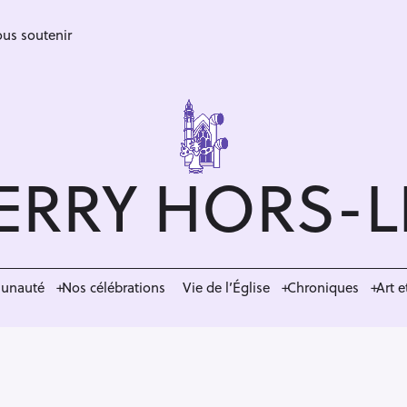
us soutenir
ERRY HORS-
munauté
Nos célébrations
Vie de l’Église
Chroniques
Art e