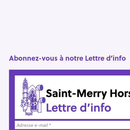
o
r
:
Abonnez-vous à notre Lettre d’info