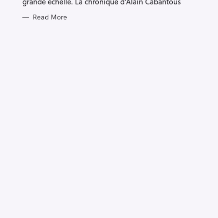
grande échelle. La chronique d’Alain Cabantous
Read More
S
e
a
r
c
h
f