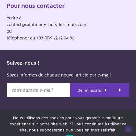
Pour nous contacter
écrire à
contact@saintmerry-hors-les-murs.com
ou
téléphoner au +33 (0)9 72 12 04 96
Suivez-nous !
Soyez informés de chaque nouvel article par e-mail
v
Je m'inscris
o
t
r
e
Nous utilisons des cookies pour vous garantir la meilleure
a
© 2026 Saint-Merry Hors-les-Murs.
expérience sur notre site web. Si vous continuez à utiliser ce
d
Theme: Felt by
Pixelgrade
.
site, nous supposerons que vous en êtes satisfait.
r