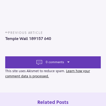
P
PREVIOUS ARTICLE
o
Temple Wall 189157 640
s
t
n
a
v
0 comments
i
g
This site uses Akismet to reduce spam.
Learn how your
a
comment data is processed.
t
i
o
n
Related Posts