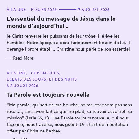
C
À LA UNE
FLEURS 2026
7 AUGUST 2026
A
T
L’essentiel du message de Jésus dans le
E
monde d’aujourd’hui…
G
O
R
le Christ renverse les puissants de leur trône, il élève les
I
E
humbles. Notre époque a donc furieusement besoin de lui. Il
S
dérange l'ordre établi... Christine nous parle de son essentiel
S
Read More
e
a
C
À LA UNE
CHRONIQUES
A
ÉCLATS DES JOURS. ET DES NUITS
r
T
E
6 AUGUST 2026
c
G
O
Ta Parole est toujours nouvelle
h
R
I
f
"Ma parole, qui sort de ma bouche, ne me reviendra pas sans
E
S
résultat, sans avoir fait ce qui me plaît, sans avoir accompli sa
o
mission" (Isaïe 55, 11). Une Parole toujours nouvelle, qui nous
r
façonne, nous traverse, nous guérit. Un chant de méditation
:
offert par Christine Barbey.