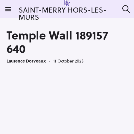
S
SAINT-MERRY HORS-LES-
k
MURS
S
i
e
a
p
r
Temple Wall 189157
t
c
h
o
640
c
o
Laurence Dorveaux
11 October 2023
n
t
e
n
t