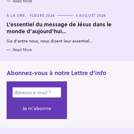
Read More
C
À LA UNE
FLEURS 2026
5 AUGUST 2026
A
T
L’essentiel du message de Jésus dans le
E
monde d’aujourd’hui…
G
O
R
Six d'entre nous, nous disent leur essentiel...
I
E
S
Read More
Abonnez-vous à notre Lettre d’info