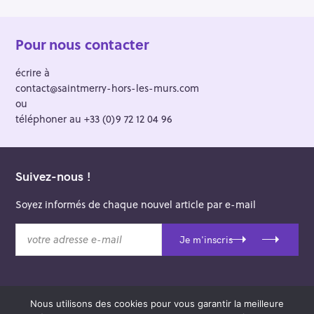
Pour nous contacter
écrire à
contact@saintmerry-hors-les-murs.com
ou
téléphoner au +33 (0)9 72 12 04 96
Suivez-nous !
Soyez informés de chaque nouvel article par e-mail
v
Je m'inscris
o
t
r
e
Nous utilisons des cookies pour vous garantir la meilleure
a