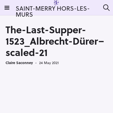
S
SAINT-MERRY HORS-LES-
k
MURS
S
i
e
a
p
r
The-Last-Supper-
t
c
h
o
1523_Albrecht-Dürer–
c
o
scaled-21
n
t
Claire Saconney
24 May 2021
e
n
t