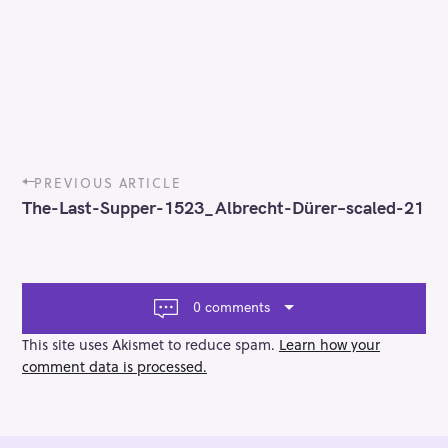
P
PREVIOUS ARTICLE
o
The-Last-Supper-1523_Albrecht-Dürer–scaled-21
s
t
n
a
v
0 comments
i
g
This site uses Akismet to reduce spam.
Learn how your
a
comment data is processed.
t
i
o
n