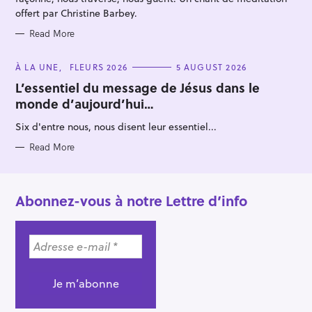
offert par Christine Barbey.
Read More
C
À LA UNE
FLEURS 2026
5 AUGUST 2026
A
T
L’essentiel du message de Jésus dans le
E
monde d’aujourd’hui…
G
O
R
Six d'entre nous, nous disent leur essentiel...
I
E
S
Read More
Abonnez-vous à notre Lettre d’info