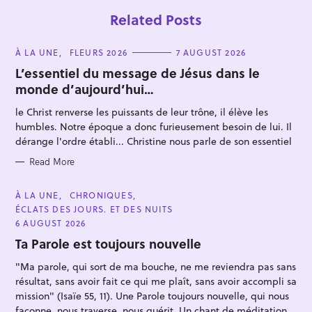
Related Posts
C
À LA UNE
FLEURS 2026
7 AUGUST 2026
A
T
L’essentiel du message de Jésus dans le
E
monde d’aujourd’hui…
G
O
R
le Christ renverse les puissants de leur trône, il élève les
I
E
humbles. Notre époque a donc furieusement besoin de lui. Il
S
dérange l'ordre établi... Christine nous parle de son essentiel
S
e
Read More
a
C
À LA UNE
CHRONIQUES
r
A
ÉCLATS DES JOURS. ET DES NUITS
T
c
E
6 AUGUST 2026
h
G
O
Ta Parole est toujours nouvelle
f
R
I
o
"Ma parole, qui sort de ma bouche, ne me reviendra pas sans
E
S
résultat, sans avoir fait ce qui me plaît, sans avoir accompli sa
r
mission" (Isaïe 55, 11). Une Parole toujours nouvelle, qui nous
:
façonne, nous traverse, nous guérit. Un chant de méditation