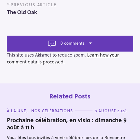
P
PREVIOUS ARTICLE
o
The Old Oak
s
t
n
a
v
0 comments
i
g
This site uses Akismet to reduce spam.
Learn how your
a
comment data is processed.
t
i
o
n
Related Posts
C
À LA UNE
NOS CÉLÉBRATIONS
8 AUGUST 2026
A
T
Prochaine célébration, en visio : dimanche 9
E
août à 11 h
G
O
R
Vous êtes tous invités à venir célébrer lors de la Rencontre
I