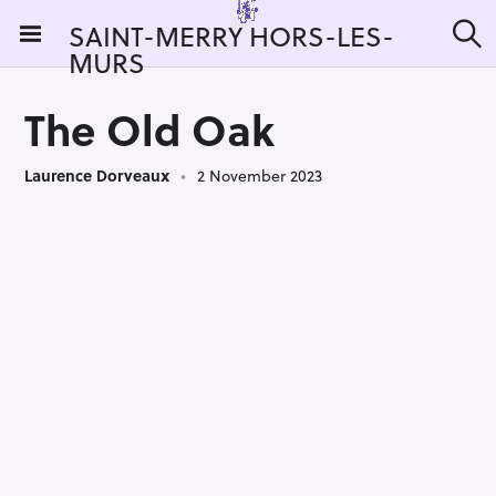
S
SAINT-MERRY HORS-LES-
k
MURS
S
i
e
a
p
r
The Old Oak
t
c
h
o
Laurence Dorveaux
2 November 2023
c
o
n
t
e
n
t