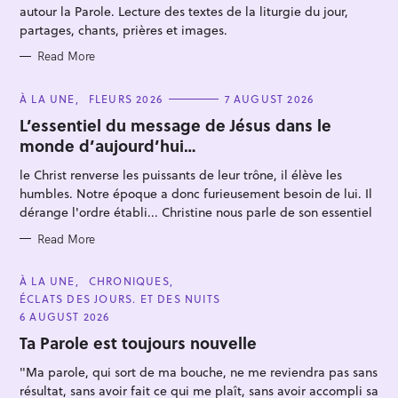
E
autour la Parole. Lecture des textes de la liturgie du jour,
S
partages, chants, prières et images.
Read More
C
À LA UNE
FLEURS 2026
7 AUGUST 2026
A
T
L’essentiel du message de Jésus dans le
S
E
monde d’aujourd’hui…
G
e
O
R
a
le Christ renverse les puissants de leur trône, il élève les
I
E
humbles. Notre époque a donc furieusement besoin de lui. Il
r
S
dérange l'ordre établi... Christine nous parle de son essentiel
c
h
Read More
f
C
À LA UNE
CHRONIQUES
o
A
ÉCLATS DES JOURS. ET DES NUITS
T
r
E
6 AUGUST 2026
:
G
O
Ta Parole est toujours nouvelle
R
I
"Ma parole, qui sort de ma bouche, ne me reviendra pas sans
E
S
résultat, sans avoir fait ce qui me plaît, sans avoir accompli sa