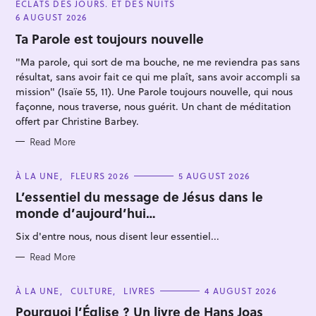
ÉCLATS DES JOURS. ET DES NUITS
T
E
6 AUGUST 2026
G
O
Ta Parole est toujours nouvelle
R
I
"Ma parole, qui sort de ma bouche, ne me reviendra pas sans
E
S
résultat, sans avoir fait ce qui me plaît, sans avoir accompli sa
mission" (Isaïe 55, 11). Une Parole toujours nouvelle, qui nous
façonne, nous traverse, nous guérit. Un chant de méditation
offert par Christine Barbey.
S
Read More
e
a
C
À LA UNE
FLEURS 2026
5 AUGUST 2026
r
A
T
L’essentiel du message de Jésus dans le
c
E
monde d’aujourd’hui…
G
h
O
R
f
Six d'entre nous, nous disent leur essentiel...
I
E
o
S
Read More
r
:
C
À LA UNE
CULTURE
LIVRES
4 AUGUST 2026
A
T
Pourquoi l’Église ? Un livre de Hans Joas