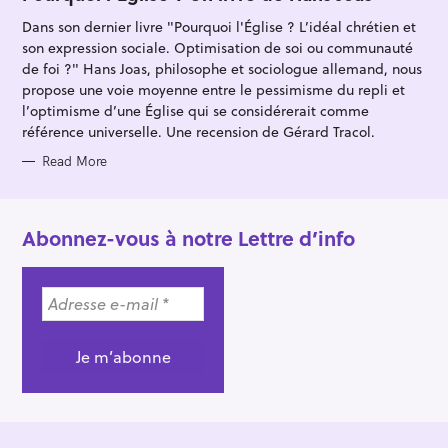
E
G
Dans son dernier livre "Pourquoi l'Église ? L’idéal chrétien et
O
R
son expression sociale. Optimisation de soi ou communauté
I
E
de foi ?" Hans Joas, philosophe et sociologue allemand, nous
S
propose une voie moyenne entre le pessimisme du repli et
l’optimisme d’une Église qui se considérerait comme
référence universelle. Une recension de Gérard Tracol.
Read More
Abonnez-vous à notre Lettre d’info