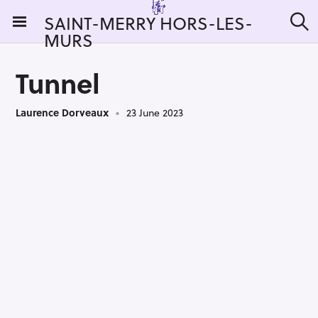
S
SAINT-MERRY HORS-LES-
k
MURS
S
i
e
a
p
r
Tunnel
t
c
h
o
Laurence Dorveaux
23 June 2023
c
o
n
t
e
n
t