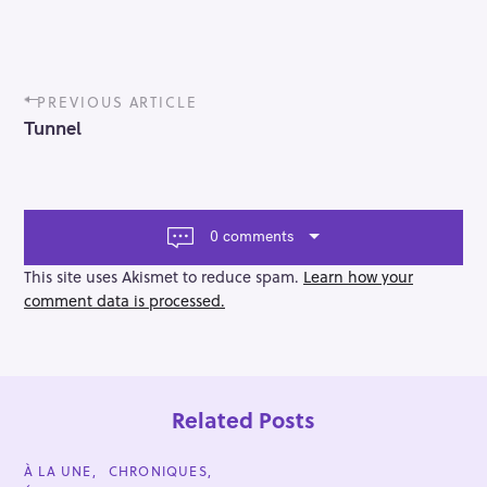
P
PREVIOUS ARTICLE
o
Tunnel
s
t
n
a
v
0 comments
i
g
This site uses Akismet to reduce spam.
Learn how your
a
comment data is processed.
t
i
o
n
Related Posts
C
À LA UNE
CHRONIQUES
A