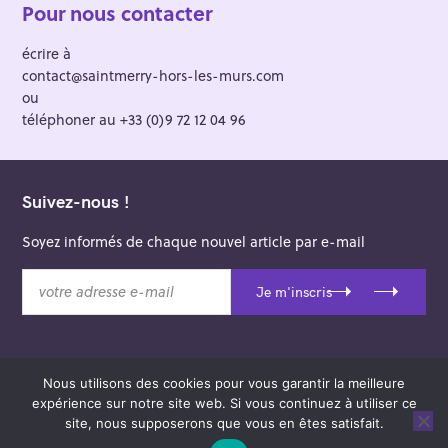
Pour nous contacter
écrire à
contact@saintmerry-hors-les-murs.com
ou
téléphoner au +33 (0)9 72 12 04 96
Suivez-nous !
Soyez informés de chaque nouvel article par e-mail
v
Je m'inscris
o
t
r
e
Nous utilisons des cookies pour vous garantir la meilleure
a
© 2026 Saint-Merry Hors-les-Murs.
expérience sur notre site web. Si vous continuez à utiliser ce
d
Theme: Felt by
Pixelgrade
.
site, nous supposerons que vous en êtes satisfait.
r