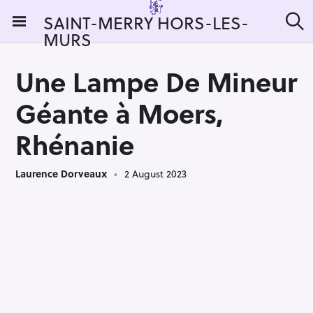
S
SAINT-MERRY HORS-LES-
k
MURS
S
i
e
a
p
r
Une Lampe De Mineur
t
c
h
o
Géante à Moers,
c
o
Rhénanie
n
t
Laurence Dorveaux
2 August 2023
e
n
t