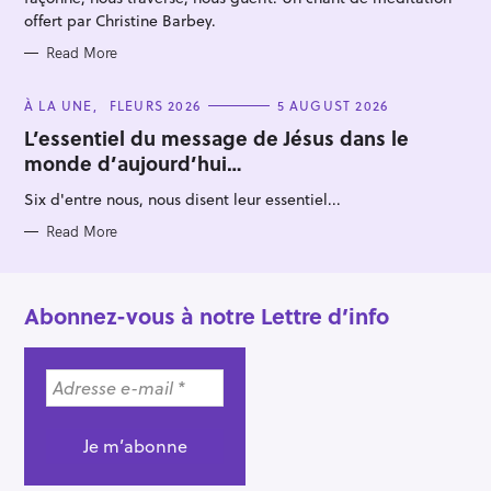
offert par Christine Barbey.
Read More
C
À LA UNE
FLEURS 2026
5 AUGUST 2026
A
T
L’essentiel du message de Jésus dans le
E
monde d’aujourd’hui…
G
O
R
Six d'entre nous, nous disent leur essentiel...
I
E
S
Read More
Abonnez-vous à notre Lettre d’info