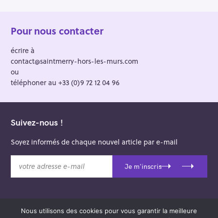
Pour nous contacter
écrire à
contact@saintmerry-hors-les-murs.com
ou
téléphoner au +33 (0)9 72 12 04 96
Suivez-nous !
Soyez informés de chaque nouvel article par e-mail
v
Je m'inscris
o
t
r
e
Nous utilisons des cookies pour vous garantir la meilleure
a