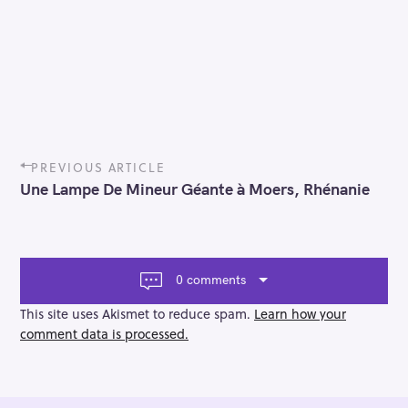
P
PREVIOUS ARTICLE
o
Une Lampe De Mineur Géante à Moers, Rhénanie
s
t
n
a
v
0 comments
i
g
This site uses Akismet to reduce spam.
Learn how your
a
comment data is processed.
t
i
o
n