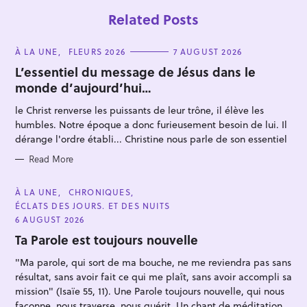
Related Posts
C
À LA UNE
FLEURS 2026
7 AUGUST 2026
A
T
L’essentiel du message de Jésus dans le
E
monde d’aujourd’hui…
G
O
R
le Christ renverse les puissants de leur trône, il élève les
I
E
humbles. Notre époque a donc furieusement besoin de lui. Il
S
dérange l'ordre établi... Christine nous parle de son essentiel
S
e
Read More
a
C
À LA UNE
CHRONIQUES
r
A
ÉCLATS DES JOURS. ET DES NUITS
T
c
E
6 AUGUST 2026
h
G
O
Ta Parole est toujours nouvelle
f
R
I
o
"Ma parole, qui sort de ma bouche, ne me reviendra pas sans
E
S
résultat, sans avoir fait ce qui me plaît, sans avoir accompli sa
r
mission" (Isaïe 55, 11). Une Parole toujours nouvelle, qui nous
:
façonne, nous traverse, nous guérit. Un chant de méditation