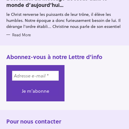
E
monde d’aujourd’hui…
G
O
R
le Christ renverse les puissants de leur trône, il élève les
I
E
humbles. Notre époque a donc furieusement besoin de lui. Il
S
dérange l'ordre établi... Christine nous parle de son essentiel
Read More
Abonnez-vous à notre Lettre d’info
Pour nous contacter