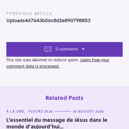
P
PREVIOUS ARTICLE
o
Uploads467643b06c8d2e890798853
s
t
n
a
v
0 comments
i
g
This site uses Akismet to reduce spam.
Learn how your
a
comment data is processed.
t
i
o
n
Related Posts
C
À LA UNE
FLEURS 2026
10 AUGUST 2026
A
T
L’essentiel du message de Jésus dans le
E
monde d’aujourd’hui…
G