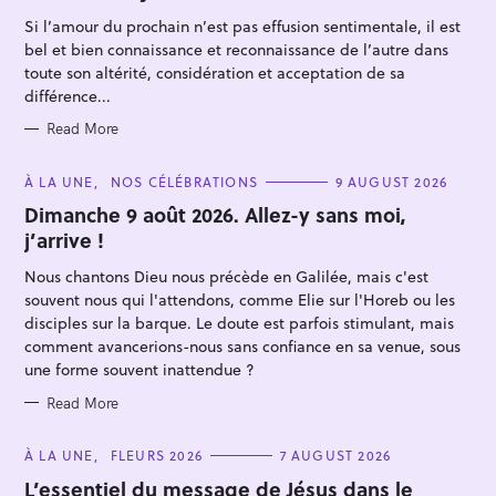
O
R
Si l’amour du prochain n’est pas effusion sentimentale, il est
I
E
bel et bien connaissance et reconnaissance de l’autre dans
S
toute son altérité, considération et acceptation de sa
différence...
Read More
S
C
À LA UNE
NOS CÉLÉBRATIONS
9 AUGUST 2026
A
e
T
Dimanche 9 août 2026. Allez-y sans moi,
E
a
j’arrive !
G
O
r
R
Nous chantons Dieu nous précède en Galilée, mais c'est
I
c
E
souvent nous qui l'attendons, comme Elie sur l'Horeb ou les
S
h
disciples sur la barque. Le doute est parfois stimulant, mais
f
comment avancerions-nous sans confiance en sa venue, sous
une forme souvent inattendue ?
o
r
Read More
:
C
À LA UNE
FLEURS 2026
7 AUGUST 2026
A
T
L’essentiel du message de Jésus dans le