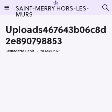
S
SAINT-MERRY HORS-LES-
k
MURS
S
i
e
a
p
r
Uploads467643b06c8d
t
c
h
o
2e890798853
c
o
Bernadette Capit
20 May 2026
n
t
e
n
t