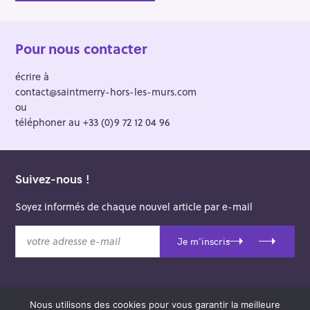
Pour nous contacter
écrire à
contact@saintmerry-hors-les-murs.com
ou
téléphoner au +33 (0)9 72 12 04 96
Suivez-nous !
Soyez informés de chaque nouvel article par e-mail
v
Je m'inscris
o
t
r
e
Nous utilisons des cookies pour vous garantir la meilleure
a