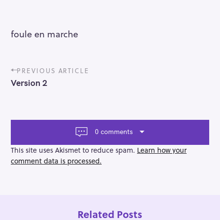
foule en marche
P
PREVIOUS ARTICLE
o
Version 2
s
t
n
a
v
0 comments
i
g
This site uses Akismet to reduce spam.
Learn how your
a
comment data is processed.
t
i
o
n
Related Posts