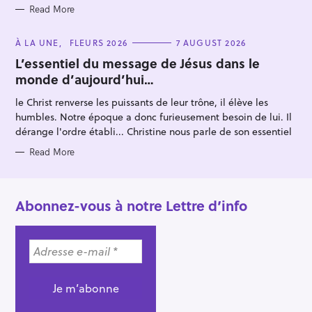
Read More
C
À LA UNE
FLEURS 2026
7 AUGUST 2026
A
T
L’essentiel du message de Jésus dans le
E
monde d’aujourd’hui…
G
O
R
le Christ renverse les puissants de leur trône, il élève les
I
E
humbles. Notre époque a donc furieusement besoin de lui. Il
S
dérange l'ordre établi... Christine nous parle de son essentiel
Read More
Abonnez-vous à notre Lettre d’info