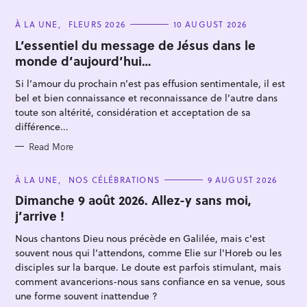
C
À LA UNE
FLEURS 2026
10 AUGUST 2026
A
T
L’essentiel du message de Jésus dans le
E
monde d’aujourd’hui…
G
O
R
Si l’amour du prochain n’est pas effusion sentimentale, il est
I
E
bel et bien connaissance et reconnaissance de l’autre dans
S
toute son altérité, considération et acceptation de sa
différence...
S
Read More
e
a
C
À LA UNE
NOS CÉLÉBRATIONS
9 AUGUST 2026
A
r
T
Dimanche 9 août 2026. Allez-y sans moi,
E
c
j’arrive !
G
O
h
R
Nous chantons Dieu nous précède en Galilée, mais c'est
I
f
E
souvent nous qui l'attendons, comme Elie sur l'Horeb ou les
S
o
disciples sur la barque. Le doute est parfois stimulant, mais
comment avancerions-nous sans confiance en sa venue, sous
r
une forme souvent inattendue ?
: