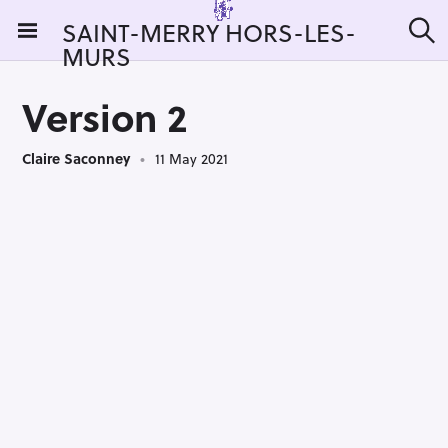
S
SAINT-MERRY HORS-LES-
k
MURS
S
i
e
a
p
r
Version 2
t
c
h
o
Claire Saconney
11 May 2021
c
o
n
t
e
n
t