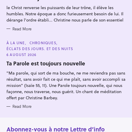
O
o
R
le Christ renverse les puissants de leur trône, il élève les
I
r
E
humbles. Notre époque a donc furieusement besoin de lui. Il
S
:
dérange l'ordre établi... Christine nous parle de son essentiel
Read More
C
À LA UNE
CHRONIQUES
A
ÉCLATS DES JOURS. ET DES NUITS
T
E
6 AUGUST 2026
G
O
Ta Parole est toujours nouvelle
R
I
"Ma parole, qui sort de ma bouche, ne me reviendra pas sans
E
S
résultat, sans avoir fait ce qui me plaît, sans avoir accompli sa
mission" (Isaïe 55, 11). Une Parole toujours nouvelle, qui nous
façonne, nous traverse, nous guérit. Un chant de méditation
offert par Christine Barbey.
Read More
Abonnez-vous à notre Lettre d’info