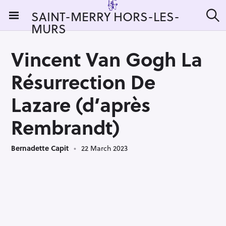
S
SAINT-MERRY HORS-LES-
k
MURS
S
i
e
a
p
r
Vincent Van Gogh La
t
c
h
o
Résurrection De
c
o
Lazare (d’après
n
Rembrandt)
t
e
n
Bernadette Capit
22 March 2023
t