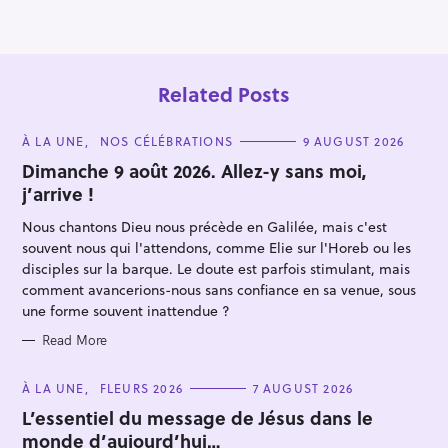
o
n
Related Posts
C
À LA UNE
NOS CÉLÉBRATIONS
9 AUGUST 2026
A
T
Dimanche 9 août 2026. Allez-y sans moi,
E
j’arrive !
G
O
R
Nous chantons Dieu nous précède en Galilée, mais c'est
I
E
souvent nous qui l'attendons, comme Elie sur l'Horeb ou les
S
disciples sur la barque. Le doute est parfois stimulant, mais
S
comment avancerions-nous sans confiance en sa venue, sous
e
une forme souvent inattendue ?
a
Read More
r
c
C
À LA UNE
FLEURS 2026
7 AUGUST 2026
A
h
T
L’essentiel du message de Jésus dans le
E
f
monde d’aujourd’hui…
G