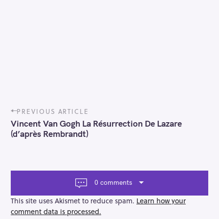
P
PREVIOUS ARTICLE
o
Vincent Van Gogh La Résurrection De Lazare
s
(d’après Rembrandt)
t
n
a
v
i
0 comments
g
a
This site uses Akismet to reduce spam.
Learn how your
t
comment data is processed.
i