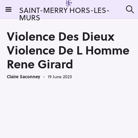
S
SAINT-MERRY HORS-LES-
k
MURS
S
i
e
a
p
r
Violence Des Dieux
t
c
h
o
Violence De L Homme
c
o
Rene Girard
n
t
Claire Saconney
19 June 2023
e
n
t