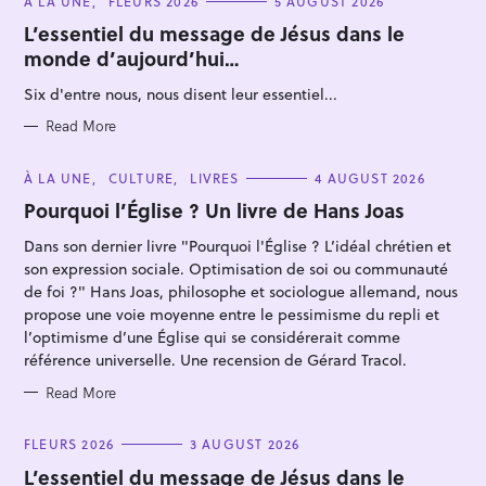
À LA UNE
FLEURS 2026
5 AUGUST 2026
A
T
L’essentiel du message de Jésus dans le
E
monde d’aujourd’hui…
G
O
R
Six d'entre nous, nous disent leur essentiel...
I
E
S
Read More
S
C
À LA UNE
CULTURE
LIVRES
4 AUGUST 2026
A
e
T
Pourquoi l’Église ? Un livre de Hans Joas
E
a
G
Dans son dernier livre "Pourquoi l'Église ? L’idéal chrétien et
O
r
R
son expression sociale. Optimisation de soi ou communauté
I
c
E
de foi ?" Hans Joas, philosophe et sociologue allemand, nous
S
h
propose une voie moyenne entre le pessimisme du repli et
l’optimisme d’une Église qui se considérerait comme
f
référence universelle. Une recension de Gérard Tracol.
o
r
Read More
:
C
FLEURS 2026
3 AUGUST 2026
A
T
L’essentiel du message de Jésus dans le
E