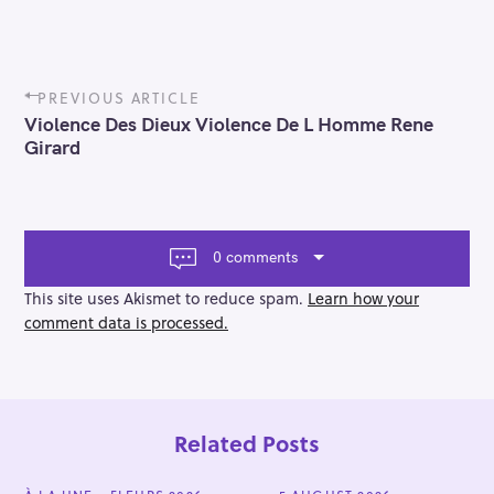
P
PREVIOUS ARTICLE
o
Violence Des Dieux Violence De L Homme Rene
s
Girard
t
n
a
v
i
0 comments
g
a
This site uses Akismet to reduce spam.
Learn how your
t
comment data is processed.
i
o
n
Related Posts
C