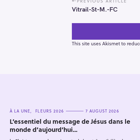
PREVIOUS ARTICLE
o
Vitrail-St-M.-FC
s
t
n
a
v
This site uses Akismet to redu
i
g
a
t
i
o
S
n
e
C
À LA UNE
FLEURS 2026
7 AUGUST 2026
a
A
T
r
L’essentiel du message de Jésus dans le
E
monde d’aujourd’hui…
c
G
O
h
R