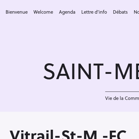
S
k
Bienvenue
Welcome
Agenda
Lettre d’info
Débats
No
i
p
t
o
c
SAINT-M
o
n
t
e
<
n
Vie de la Com
t
Vitrail-St-M.-FC