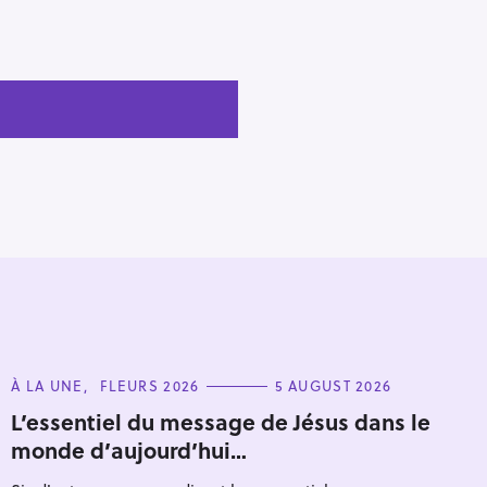
C
À LA UNE
FLEURS 2026
5 AUGUST 2026
A
T
L’essentiel du message de Jésus dans le
E
monde d’aujourd’hui…
G
O
R