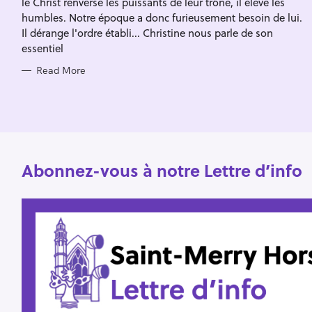
le Christ renverse les puissants de leur trône, il élève les
I
f
E
humbles. Notre époque a donc furieusement besoin de lui.
S
o
Il dérange l'ordre établi... Christine nous parle de son
essentiel
r
:
Read More
Abonnez-vous à notre Lettre d’info