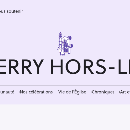
us soutenir
ERRY HORS-
munauté
Nos célébrations
Vie de l’Église
Chroniques
Art e