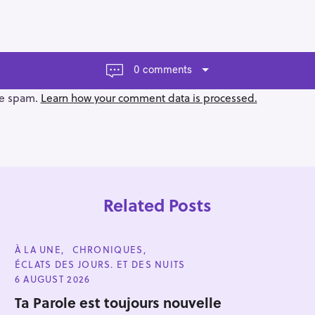
0 comments
ce spam.
Learn how your comment data is processed.
Related Posts
C
À LA UNE
CHRONIQUES
A
ÉCLATS DES JOURS. ET DES NUITS
T
E
6 AUGUST 2026
G
Press Esc to cancel.
O
Ta Parole est toujours nouvelle
R