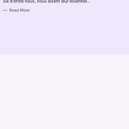
Six d'entre nous, nous disent leur essentiel...
I
E
S
Read More