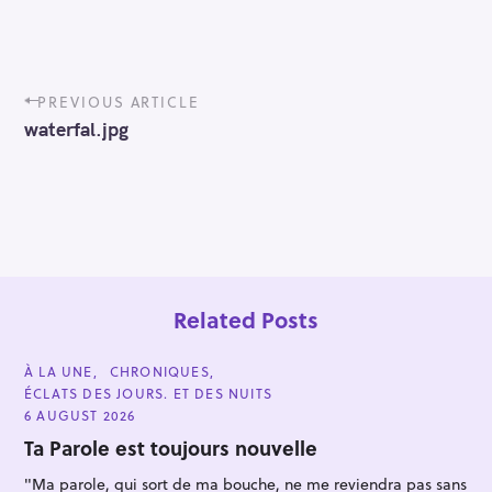
P
PREVIOUS ARTICLE
o
waterfal.jpg
s
t
n
a
v
i
g
a
t
Related Posts
i
o
C
À LA UNE
CHRONIQUES
n
A
ÉCLATS DES JOURS. ET DES NUITS
T
E
6 AUGUST 2026
G
O
Ta Parole est toujours nouvelle
R
I
"Ma parole, qui sort de ma bouche, ne me reviendra pas sans
E