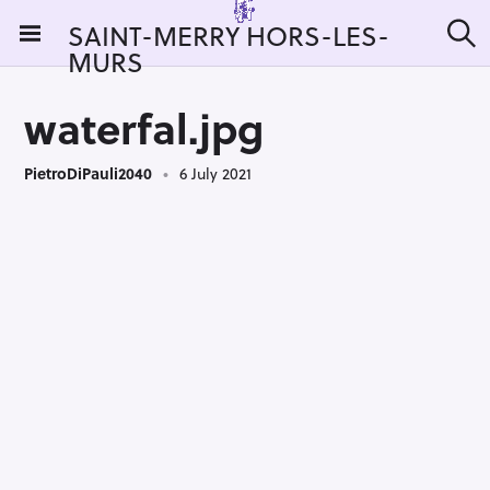
S
SAINT-MERRY HORS-LES-
k
MURS
S
i
e
a
p
r
waterfal.jpg
t
c
h
o
PietroDiPauli2040
6 July 2021
c
o
n
t
e
n
t