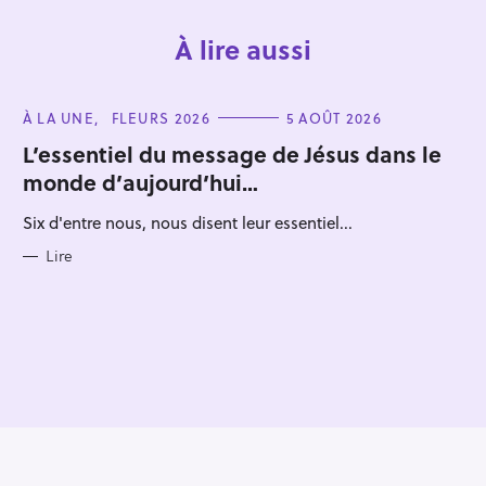
À lire aussi
C
À LA UNE
FLEURS 2026
5 AOÛT 2026
A
T
L’essentiel du message de Jésus dans le
E
monde d’aujourd’hui…
G
O
R
Six d'entre nous, nous disent leur essentiel...
I
E
S
Lire