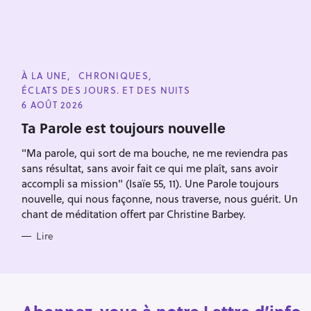
g
a
t
i
C
À LA UNE
CHRONIQUES
o
A
ÉCLATS DES JOURS. ET DES NUITS
n
T
E
6 AOÛT 2026
R
G
O
Ta Parole est toujours nouvelle
e
R
I
c
"Ma parole, qui sort de ma bouche, ne me reviendra pas
E
S
sans résultat, sans avoir fait ce qui me plaît, sans avoir
h
accompli sa mission" (Isaïe 55, 11). Une Parole toujours
e
nouvelle, qui nous façonne, nous traverse, nous guérit. Un
r
chant de méditation offert par Christine Barbey.
Escape
c
Lire
h
e
r