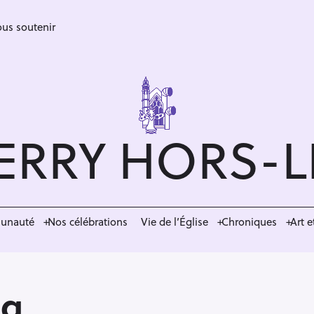
us soutenir
ERRY HORS-
munauté
Nos célébrations
Vie de l’Église
Chroniques
Art e
ng