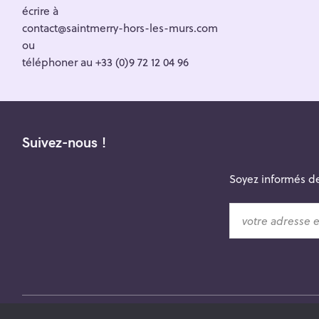
écrire à
contact@saintmerry-hors-les-murs.com
ou
téléphoner au +33 (0)9 72 12 04 96
Suivez-nous !
Soyez informés de
v
o
t
r
e
a
d