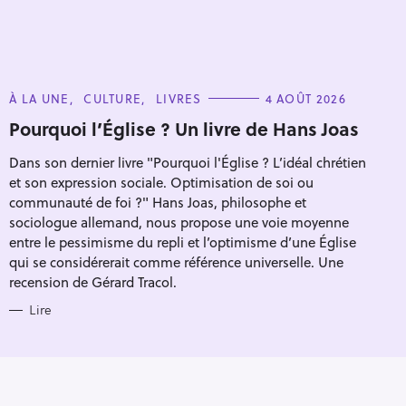
C
À LA UNE
CULTURE
LIVRES
4 AOÛT 2026
A
T
Pourquoi l’Église ? Un livre de Hans Joas
E
G
Dans son dernier livre "Pourquoi l'Église ? L’idéal chrétien
O
R
et son expression sociale. Optimisation de soi ou
I
E
communauté de foi ?" Hans Joas, philosophe et
S
sociologue allemand, nous propose une voie moyenne
entre le pessimisme du repli et l’optimisme d’une Église
Pour effacer la recherche appuyez sur
qui se considérerait comme référence universelle. Une
recension de Gérard Tracol.
Lire