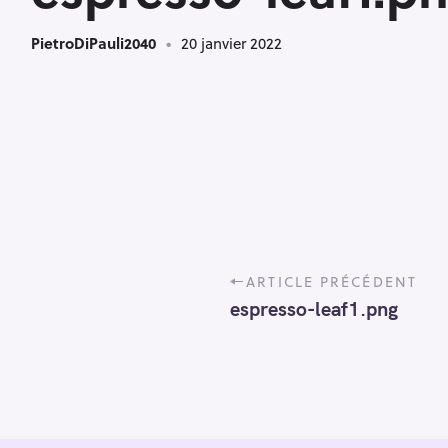
PietroDiPauli2040
20 janvier 2022
P
ARTICLE PRÉCÉDENT
o
espresso-leaf1.png
s
t
n
a
v
i