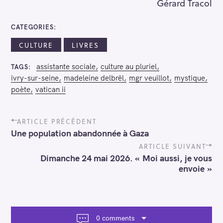
Gérard Tracol
CATEGORIES
CULTURE
LIVRES
assistante sociale
culture au pluriel
TAGS
ivry-sur-seine
madeleine delbrêl
mgr veuillot
mystique
poète
vatican ii
P
ARTICLE PRÉCÉDENT
o
Une population abandonnée à Gaza
s
t
ARTICLE SUIVANT
n
Dimanche 24 mai 2026. « Moi aussi, je vous
a
envoie »
v
i
g
a
t
0 comments