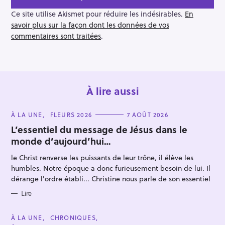
i
o
Ce site utilise Akismet pour réduire les indésirables.
En
n
savoir plus sur la façon dont les données de vos
commentaires sont traitées
.
À lire aussi
C
À LA UNE
FLEURS 2026
7 AOÛT 2026
A
T
L’essentiel du message de Jésus dans le
E
monde d’aujourd’hui…
G
O
R
le Christ renverse les puissants de leur trône, il élève les
I
E
humbles. Notre époque a donc furieusement besoin de lui. Il
S
dérange l'ordre établi... Christine nous parle de son essentiel
Lire
C
À LA UNE
CHRONIQUES
A