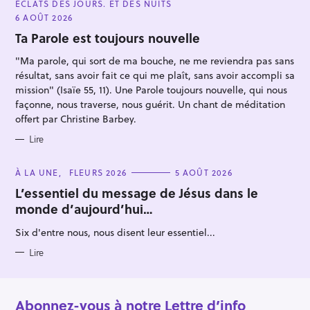
ÉCLATS DES JOURS. ET DES NUITS
T
E
6 AOÛT 2026
G
O
Ta Parole est toujours nouvelle
R
I
"Ma parole, qui sort de ma bouche, ne me reviendra pas sans
E
S
résultat, sans avoir fait ce qui me plaît, sans avoir accompli sa
mission" (Isaïe 55, 11). Une Parole toujours nouvelle, qui nous
façonne, nous traverse, nous guérit. Un chant de méditation
offert par Christine Barbey.
Lire
C
À LA UNE
FLEURS 2026
5 AOÛT 2026
A
T
L’essentiel du message de Jésus dans le
E
monde d’aujourd’hui…
G
O
R
Six d'entre nous, nous disent leur essentiel...
I
E
S
Lire
Abonnez-vous à notre Lettre d’info