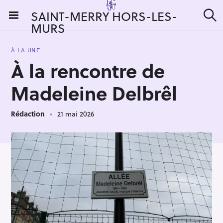
S
SAINT-MERRY HORS-LES-
k
MURS
R
i
e
c
p
h
À LA UNE
t
e
À la rencontre de
r
o
c
c
h
Madeleine Delbrêl
e
o
r
n
:
Rédaction
21 mai 2026
t
e
n
t