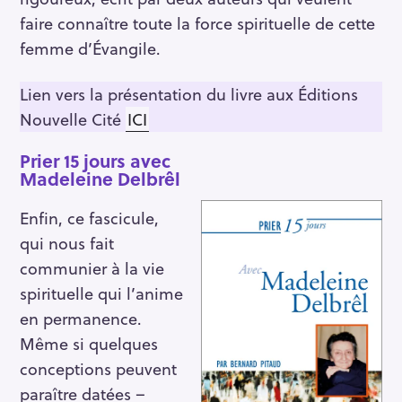
faire connaître toute la force spirituelle de cette
R
femme d’Évangile.
e
c
Lien vers la présentation du livre aux Éditions
h
Nouvelle Cité
ICI
e
r
Prier 15 jours avec
Madeleine Delbrêl
c
h
Enfin, ce fascicule,
e
qui nous fait
r
communier à la vie
spirituelle qui l’anime
en permanence.
Même si quelques
conceptions peuvent
paraître datées –