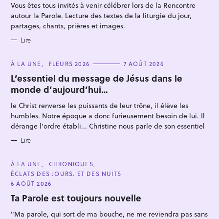
R
Vous êtes tous invités à venir célébrer lors de la Rencontre
e
I
E
autour la Parole. Lecture des textes de la liturgie du jour,
r
S
partages, chants, prières et images.
c
Lire
h
e
C
À LA UNE
FLEURS 2026
7 AOÛT 2026
r
A
T
L’essentiel du message de Jésus dans le
E
monde d’aujourd’hui…
G
O
R
le Christ renverse les puissants de leur trône, il élève les
I
E
humbles. Notre époque a donc furieusement besoin de lui. Il
S
dérange l'ordre établi... Christine nous parle de son essentiel
Lire
C
À LA UNE
CHRONIQUES
A
ÉCLATS DES JOURS. ET DES NUITS
T
E
6 AOÛT 2026
G
O
Ta Parole est toujours nouvelle
R
I
"Ma parole, qui sort de ma bouche, ne me reviendra pas sans
E