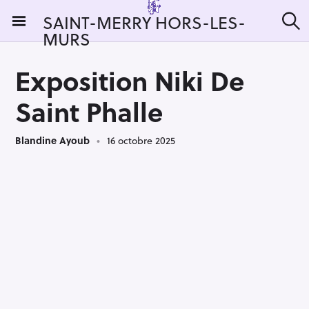
S
SAINT-MERRY HORS-LES-
k
MURS
R
i
e
c
p
h
Exposition Niki De
t
e
r
o
Saint Phalle
c
c
h
e
o
r
Blandine Ayoub
16 octobre 2025
n
:
t
e
n
t