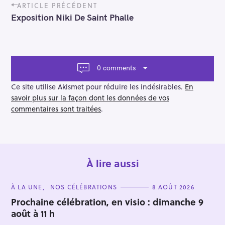
P
ARTICLE PRÉCÉDENT
o
Exposition Niki De Saint Phalle
s
t
n
a
v
0 comments
i
g
Ce site utilise Akismet pour réduire les indésirables.
En
a
savoir plus sur la façon dont les données de vos
t
commentaires sont traitées
.
i
o
n
À lire aussi
R
C
À LA UNE
NOS CÉLÉBRATIONS
8 AOÛT 2026
A
e
T
Prochaine célébration, en visio : dimanche 9
E
c
août à 11 h
G
O
h