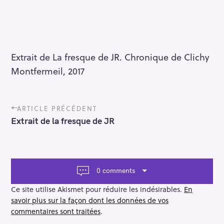
Extrait de La fresque de JR. Chronique de Clichy
Montfermeil, 2017
P
ARTICLE PRÉCÉDENT
o
Extrait de la fresque de JR
s
t
n
a
v
0 comments
i
g
Ce site utilise Akismet pour réduire les indésirables.
En
a
savoir plus sur la façon dont les données de vos
t
commentaires sont traitées
.
i