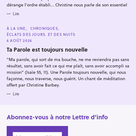
S
dérange l'ordre établi... Christine nous parle de son essentiel
r
Lire
C
À LA UNE
CHRONIQUES
A
ÉCLATS DES JOURS. ET DES NUITS
T
E
6 AOÛT 2026
G
O
Ta Parole est toujours nouvelle
R
I
"Ma parole, qui sort de ma bouche, ne me reviendra pas sans
E
S
résultat, sans avoir fait ce qui me plaît, sans avoir accompli sa
mission" (Isaïe 55, 11). Une Parole toujours nouvelle, qui nous
façonne, nous traverse, nous guérit. Un chant de méditation
offert par Christine Barbey.
Lire
Abonnez-vous à notre Lettre d’info