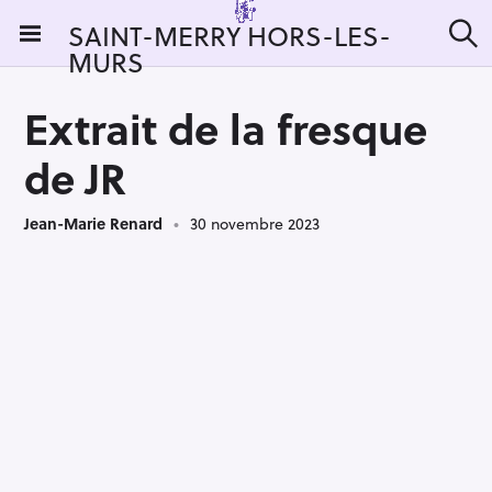
S
SAINT-MERRY HORS-LES-
k
MURS
R
i
e
c
p
h
Extrait de la fresque
t
e
r
o
de JR
c
c
h
e
o
r
Jean-Marie Renard
30 novembre 2023
n
:
t
e
n
t