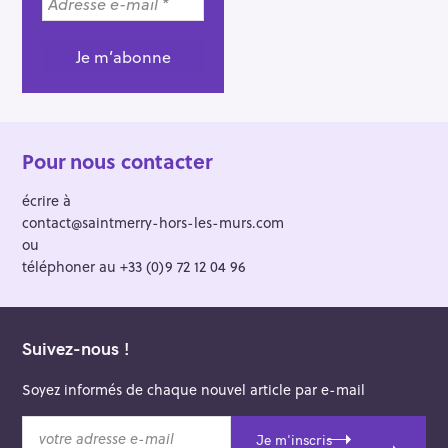
Pour nous contacter
écrire à
contact@saintmerry-hors-les-murs.com
ou
téléphoner au +33 (0)9 72 12 04 96
Suivez-nous !
Soyez informés de chaque nouvel article par e-mail
v
Je m'inscris
o