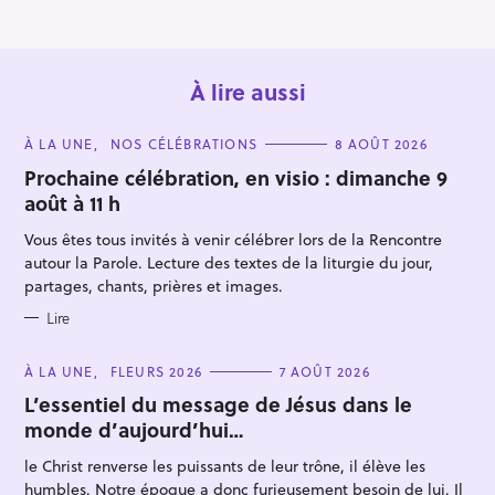
o
n
À lire aussi
C
À LA UNE
NOS CÉLÉBRATIONS
8 AOÛT 2026
A
T
Prochaine célébration, en visio : dimanche 9
E
août à 11 h
G
O
R
Vous êtes tous invités à venir célébrer lors de la Rencontre
I
E
autour la Parole. Lecture des textes de la liturgie du jour,
R
S
partages, chants, prières et images.
e
Lire
c
h
C
À LA UNE
FLEURS 2026
7 AOÛT 2026
e
A
T
L’essentiel du message de Jésus dans le
r
E
monde d’aujourd’hui…
G
c
O
R
h
le Christ renverse les puissants de leur trône, il élève les
I
E
e
humbles. Notre époque a donc furieusement besoin de lui. Il