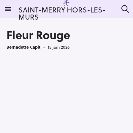
S
SAINT-MERRY HORS-LES-
k
MURS
R
i
e
c
p
h
Fleur Rouge
t
e
r
o
c
Bernadette Capit
15 juin 2026
c
h
e
o
r
n
:
t
e
n
t