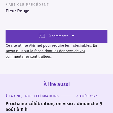
P
ARTICLE PRÉCÉDENT
o
Fleur Rouge
s
t
n
a
v
0 comments
i
g
Ce site utilise Akismet pour réduire les indésirables.
En
a
savoir plus sur la façon dont les données de vos
t
commentaires sont traitées
.
i
o
n
À lire aussi
C
À LA UNE
NOS CÉLÉBRATIONS
8 AOÛT 2026
A
T
Prochaine célébration, en visio : dimanche 9
E
août à 11 h
G
O