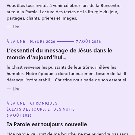
R
Vous êtes tous invités à venir célébrer lors de la Rencontre
I
E
autour la Parole. Lecture des textes de la liturgie du jour,
S
partages, chants, prières et images.
Lire
C
À LA UNE
FLEURS 2026
7 AOÛT 2026
R
A
T
L’essentiel du message de Jésus dans le
e
E
monde d’aujourd’hui…
G
c
O
R
h
le Christ renverse les puissants de leur trône, il élève les
I
E
e
humbles. Notre époque a donc furieusement besoin de lui. Il
S
dérange l'ordre établi... Christine nous parle de son essentiel
r
c
Lire
h
C
e
À LA UNE
CHRONIQUES
A
ÉCLATS DES JOURS. ET DES NUITS
r
T
E
6 AOÛT 2026
G
O
Ta Parole est toujours nouvelle
R
I
"Ma parole, qui sort de ma bouche, ne me reviendra pas sans
E