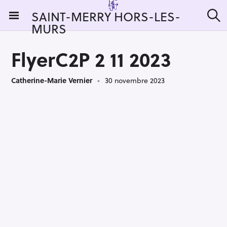
S
SAINT-MERRY HORS-LES-
k
MURS
R
i
e
c
p
h
FlyerC2P 2 11 2023
t
e
r
o
c
Catherine-Marie Vernier
30 novembre 2023
c
h
e
o
r
n
:
t
e
n
t