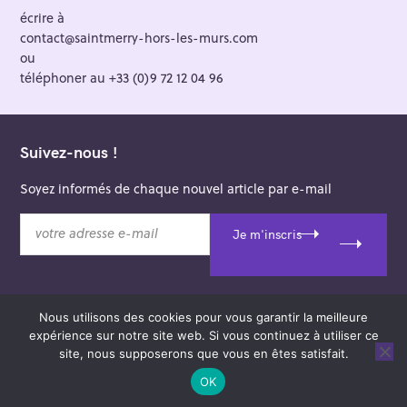
écrire à
contact@saintmerry-hors-les-murs.com
ou
téléphoner au +33 (0)9 72 12 04 96
Suivez-nous !
Soyez informés de chaque nouvel article par e-mail
v
Je m'inscris
o
t
r
e
Nous utilisons des cookies pour vous garantir la meilleure
a
© 2026 Saint-Merry Hors-les-Murs.
expérience sur notre site web. Si vous continuez à utiliser ce
d
Theme: Felt by
Pixelgrade
.
site, nous supposerons que vous en êtes satisfait.
r
e
OK
s