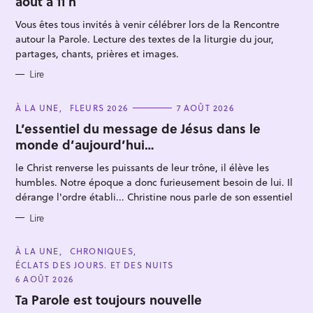
août à 11 h
O
R
Vous êtes tous invités à venir célébrer lors de la Rencontre
I
E
autour la Parole. Lecture des textes de la liturgie du jour,
S
partages, chants, prières et images.
Lire
R
C
À LA UNE
FLEURS 2026
7 AOÛT 2026
A
e
T
L’essentiel du message de Jésus dans le
E
c
monde d’aujourd’hui…
G
O
h
R
le Christ renverse les puissants de leur trône, il élève les
I
e
E
humbles. Notre époque a donc furieusement besoin de lui. Il
S
r
dérange l'ordre établi... Christine nous parle de son essentiel
c
Lire
h
e
C
À LA UNE
CHRONIQUES
A
r
ÉCLATS DES JOURS. ET DES NUITS
T
E
6 AOÛT 2026
G
O
Ta Parole est toujours nouvelle
R