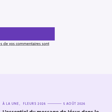
ées de vos commentaires sont
C
À LA UNE
FLEURS 2026
5 AOÛT 2026
A
T
L’essentiel du message de Jésus dans le