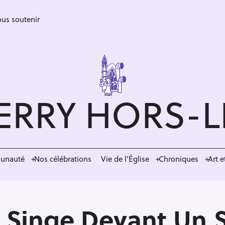
us soutenir
ERRY HORS-
munauté
Nos célébrations
Vie de l’Église
Chroniques
Art e
 Singe Devant Un S