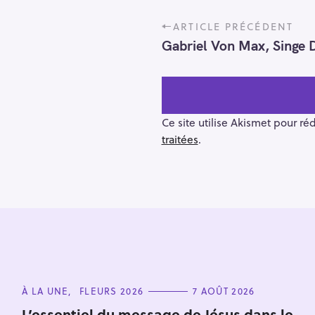
r
Escape
P
c
ARTICLE PRÉCÉDENT
o
h
Gabriel Von Max, Singe 
s
e
t
r
n
a
v
Ce site utilise Akismet pour ré
i
traitées
.
g
a
t
i
o
n
C
À LA UNE
FLEURS 2026
7 AOÛT 2026
A
T
L’essentiel du message de Jésus dans le