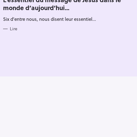
E
monde d’aujourd’hui…
G
O
R
Six d'entre nous, nous disent leur essentiel...
I
E
S
Lire