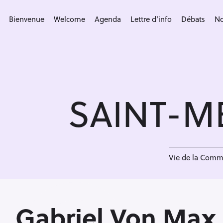
S
k
Bienvenue
Welcome
Agenda
Lettre d’info
Débats
No
i
p
t
o
c
SAINT-M
o
n
t
e
n
Vie de la Com
t
Gabriel Von Max,