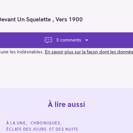
Devant Un Squelette , Vers 1900
0 comments
duire les indésirables.
En savoir plus sur la façon dont les donn
À lire aussi
C
À LA UNE
CHRONIQUES
A
ÉCLATS DES JOURS. ET DES NUITS
T