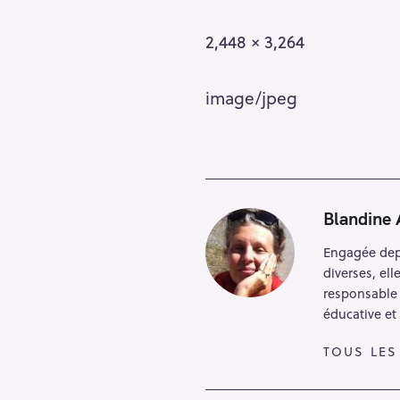
2,448 × 3,264
image/jpeg
Blandine
Engagée dep
diverses, el
R
responsable 
e
éducative et 
c
TOUS LES
h
e