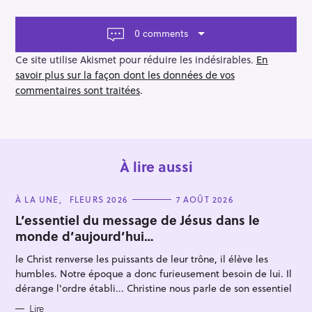
a
v
0 comments
i
g
Ce site utilise Akismet pour réduire les indésirables.
En
a
savoir plus sur la façon dont les données de vos
t
commentaires sont traitées
.
i
o
n
À lire aussi
C
À LA UNE
FLEURS 2026
7 AOÛT 2026
A
T
L’essentiel du message de Jésus dans le
E
monde d’aujourd’hui…
G
O
R
le Christ renverse les puissants de leur trône, il élève les
I
E
humbles. Notre époque a donc furieusement besoin de lui. Il
S
dérange l'ordre établi... Christine nous parle de son essentiel
Lire