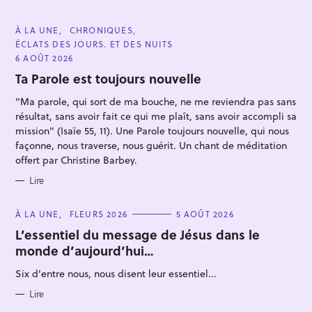
C
À LA UNE
CHRONIQUES
A
ÉCLATS DES JOURS. ET DES NUITS
T
R
E
6 AOÛT 2026
G
e
O
Ta Parole est toujours nouvelle
R
c
I
"Ma parole, qui sort de ma bouche, ne me reviendra pas sans
E
h
S
résultat, sans avoir fait ce qui me plaît, sans avoir accompli sa
e
mission" (Isaïe 55, 11). Une Parole toujours nouvelle, qui nous
r
façonne, nous traverse, nous guérit. Un chant de méditation
c
offert par Christine Barbey.
h
Lire
e
r
C
À LA UNE
FLEURS 2026
5 AOÛT 2026
A
T
L’essentiel du message de Jésus dans le
E
monde d’aujourd’hui…
G
O
R
Six d'entre nous, nous disent leur essentiel...
I
E
S
Lire