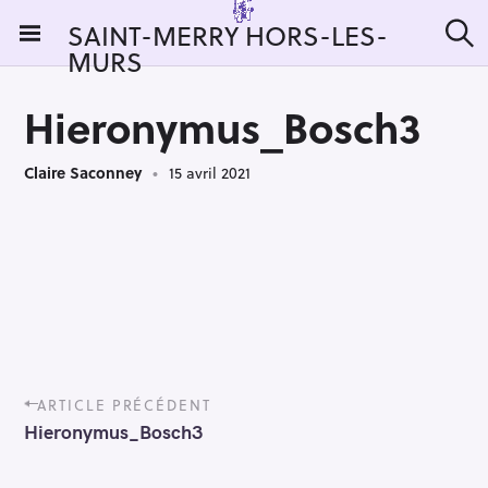
S
SAINT-MERRY HORS-LES-
k
MURS
R
i
e
c
p
h
Hieronymus_Bosch3
t
e
r
o
c
Claire Saconney
15 avril 2021
c
h
e
o
r
n
:
t
e
n
t
P
ARTICLE PRÉCÉDENT
o
Hieronymus_Bosch3
s
t
n