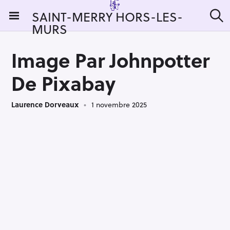
S
SAINT-MERRY HORS-LES-
k
MURS
R
i
e
c
p
h
Image Par Johnpotter
t
e
r
o
De Pixabay
c
c
h
e
o
r
Laurence Dorveaux
1 novembre 2025
n
:
t
e
n
t