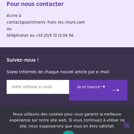
Pour nous contacter
écrire à
contact@saintmerry-hors-les-murs.com
ou
téléphoner au +33 (0)9 72 12 04 96
Suivez-nous !
Soyez informés de chaque nouvel article par e-mail
v
Je m'inscris
o
t
r
e
Nous utilisons des cookies pour vous garantir la meilleure
a
© 2026 Saint-Merry Hors-les-Murs.
expérience sur notre site web. Si vous continuez à utiliser ce
d
Theme: Felt by
Pixelgrade
.
site, nous supposerons que vous en êtes satisfait.
r