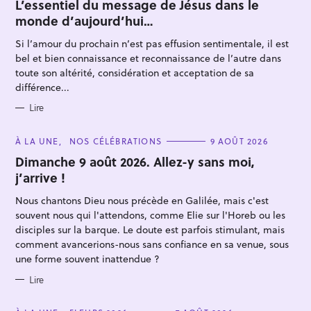
T
L’essentiel du message de Jésus dans le
E
monde d’aujourd’hui…
G
O
R
Si l’amour du prochain n’est pas effusion sentimentale, il est
I
E
bel et bien connaissance et reconnaissance de l’autre dans
S
toute son altérité, considération et acceptation de sa
différence...
Lire
R
e
C
À LA UNE
NOS CÉLÉBRATIONS
9 AOÛT 2026
A
c
T
Dimanche 9 août 2026. Allez-y sans moi,
E
h
j’arrive !
G
e
O
R
Nous chantons Dieu nous précède en Galilée, mais c'est
r
I
E
souvent nous qui l'attendons, comme Elie sur l'Horeb ou les
c
S
disciples sur la barque. Le doute est parfois stimulant, mais
h
comment avancerions-nous sans confiance en sa venue, sous
e
une forme souvent inattendue ?
r
Lire