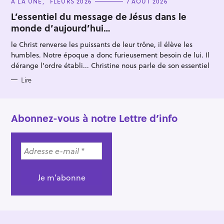
C
À LA UNE
FLEURS 2026
7 AOÛT 2026
A
T
L’essentiel du message de Jésus dans le
E
monde d’aujourd’hui…
G
O
R
le Christ renverse les puissants de leur trône, il élève les
I
E
humbles. Notre époque a donc furieusement besoin de lui. Il
S
dérange l'ordre établi... Christine nous parle de son essentiel
Lire
Abonnez-vous à notre Lettre d’info