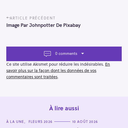
P
ARTICLE PRÉCÉDENT
o
Image Par Johnpotter De Pixabay
s
t
n
a
v
0 comments
i
g
Ce site utilise Akismet pour réduire les indésirables.
En
a
savoir plus sur la façon dont les données de vos
t
commentaires sont traitées
.
i
o
n
À lire aussi
C
À LA UNE
FLEURS 2026
10 AOÛT 2026
A