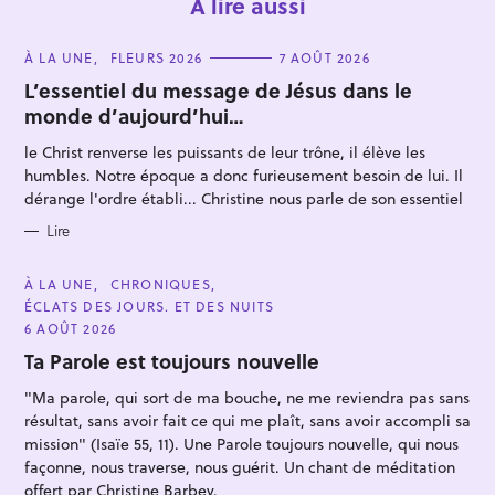
À lire aussi
C
À LA UNE
FLEURS 2026
7 AOÛT 2026
A
T
L’essentiel du message de Jésus dans le
E
monde d’aujourd’hui…
G
O
R
le Christ renverse les puissants de leur trône, il élève les
I
E
humbles. Notre époque a donc furieusement besoin de lui. Il
S
dérange l'ordre établi... Christine nous parle de son essentiel
R
e
Lire
c
h
C
À LA UNE
CHRONIQUES
A
ÉCLATS DES JOURS. ET DES NUITS
e
T
E
6 AOÛT 2026
r
G
O
Ta Parole est toujours nouvelle
c
R
I
h
"Ma parole, qui sort de ma bouche, ne me reviendra pas sans
E
S
résultat, sans avoir fait ce qui me plaît, sans avoir accompli sa
e
mission" (Isaïe 55, 11). Une Parole toujours nouvelle, qui nous
r
façonne, nous traverse, nous guérit. Un chant de méditation
offert par Christine Barbey.