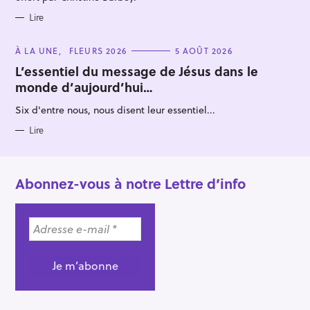
Lire
C
À LA UNE
FLEURS 2026
5 AOÛT 2026
A
T
L’essentiel du message de Jésus dans le
E
monde d’aujourd’hui…
G
O
R
Six d'entre nous, nous disent leur essentiel...
I
E
S
Lire
Abonnez-vous à notre Lettre d’info