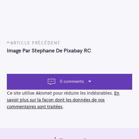
P
ARTICLE PRÉCÉDENT
o
Image Par Stephane De Pixabay RC
s
t
n
a
v
0 comments
i
g
Ce site utilise Akismet pour réduire les indésirables.
En
a
savoir plus sur la façon dont les données de vos
t
commentaires sont traitées
.
i
o
n