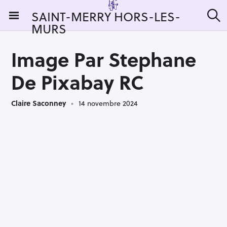
S
SAINT-MERRY HORS-LES-
k
MURS
R
i
e
c
p
h
Image Par Stephane
t
e
r
o
De Pixabay RC
c
c
h
e
o
r
Claire Saconney
14 novembre 2024
n
:
t
e
n
t