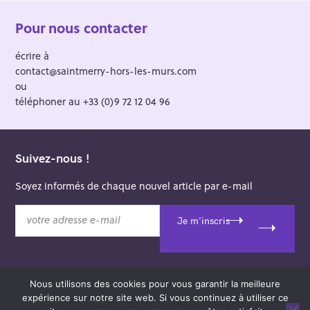
Pour nous contacter
écrire à
contact@saintmerry-hors-les-murs.com
ou
téléphoner au +33 (0)9 72 12 04 96
Suivez-nous !
Soyez informés de chaque nouvel article par e-mail
v
Je m'inscris
o
t
r
e
Nous utilisons des cookies pour vous garantir la meilleure
a
© 2026 Saint-Merry Hors-les-Murs.
expérience sur notre site web. Si vous continuez à utiliser ce
d