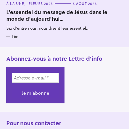
C
À LA UNE
FLEURS 2026
5 AOÛT 2026
A
T
L’essentiel du message de Jésus dans le
E
monde d’aujourd’hui…
G
O
R
Six d'entre nous, nous disent leur essentiel...
I
E
S
Lire
Abonnez-vous à notre Lettre d’info
Pour nous contacter