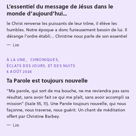
A
T
L’essentiel du message de Jésus dans le
E
monde d’aujourd’hui…
G
O
R
le Christ renverse les puissants de leur trône, il élève les
I
E
humbles. Notre époque a donc furieusement besoin de lui. Il
S
dérange l'ordre établi... Christine nous parle de son essentiel
Lire
R
e
C
À LA UNE
CHRONIQUES
c
A
ÉCLATS DES JOURS. ET DES NUITS
T
h
E
6 AOÛT 2026
G
e
O
Ta Parole est toujours nouvelle
R
r
I
"Ma parole, qui sort de ma bouche, ne me reviendra pas sans
E
c
S
résultat, sans avoir fait ce qui me plaît, sans avoir accompli sa
h
mission" (Isaïe 55, 11). Une Parole toujours nouvelle, qui nous
e
façonne, nous traverse, nous guérit. Un chant de méditation
r
offert par Christine Barbey.
Lire