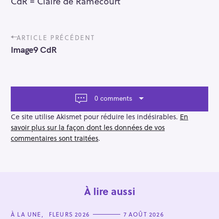
CdR = Claire de Ramecourt
P
ARTICLE PRÉCÉDENT
o
Image9 CdR
s
t
n
a
v
0 comments
i
g
Ce site utilise Akismet pour réduire les indésirables.
En
a
savoir plus sur la façon dont les données de vos
t
commentaires sont traitées
.
i
o
n
À lire aussi
C
À LA UNE
FLEURS 2026
7 AOÛT 2026