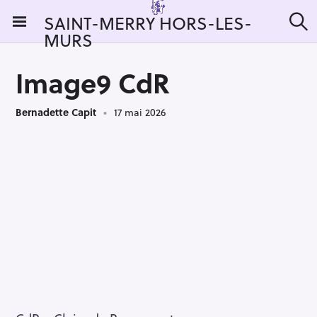
S
SAINT-MERRY HORS-LES-
k
MURS
R
i
e
c
p
h
Image9 CdR
t
e
r
o
c
Bernadette Capit
17 mai 2026
c
h
e
o
r
n
:
t
e
n
t