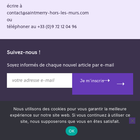
écrire à
contact@saintmerry-hors-les-murs.com
ou
téléphoner au +33 (0)9 72 12 04 96
Suivez-nous !
Soyez informés de chaque nouvel article par e-mail
v
Je m'inscris
o
t
r
e
Nous utilisons des cookies pour vous garantir la meilleure
a
© 2026 Saint-Merry Hors-les-Murs.
expérience sur notre site web. Si vous continuez à utiliser ce
d
Theme: Felt by
Pixelgrade
.
site, nous supposerons que vous en êtes satisfait.
r
e
OK
s