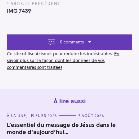
P
ARTICLE PRÉCÉDENT
o
IMG 7439
s
t
n
a
v
0 comments
i
g
Ce site utilise Akismet pour réduire les indésirables.
En
a
savoir plus sur la façon dont les données de vos
t
commentaires sont traitées
.
i
o
n
À lire aussi
R
e
C
À LA UNE
FLEURS 2026
7 AOÛT 2026
A
c
T
L’essentiel du message de Jésus dans le
E
h
monde d’aujourd’hui…
G
O
e