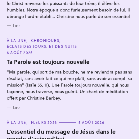
R
le Christ renverse les puissants de leur trône, il élève les
I
r
E
humbles. Notre époque a donc furieusement besoin de lui. Il
S
c
dérange l'ordre établi... Christine nous parle de son essentiel
h
Lire
e
r
C
À LA UNE
CHRONIQUES
A
ÉCLATS DES JOURS. ET DES NUITS
T
E
6 AOÛT 2026
G
O
Ta Parole est toujours nouvelle
R
I
"Ma parole, qui sort de ma bouche, ne me reviendra pas sans
E
S
résultat, sans avoir fait ce qui me plaît, sans avoir accompli sa
mission" (Isaïe 55, 11). Une Parole toujours nouvelle, qui nous
façonne, nous traverse, nous guérit. Un chant de méditation
offert par Christine Barbey.
Lire
C
À LA UNE
FLEURS 2026
5 AOÛT 2026
A
T
L’essentiel du message de Jésus dans le
E
monde d’aujourd’hui…
G