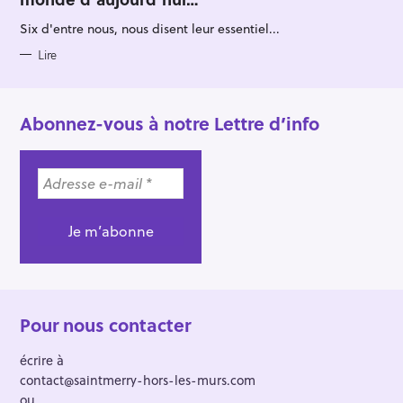
O
R
Six d'entre nous, nous disent leur essentiel...
I
E
S
Lire
Abonnez-vous à notre Lettre d’info
Pour nous contacter
écrire à
contact@saintmerry-hors-les-murs.com
ou