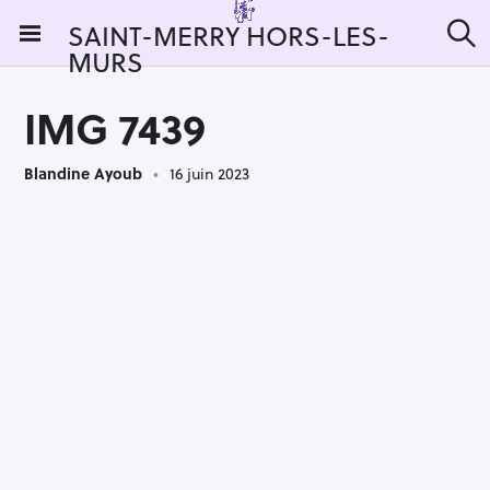
S
SAINT-MERRY HORS-LES-
k
MURS
R
i
e
c
p
h
IMG 7439
t
e
r
o
c
Blandine Ayoub
16 juin 2023
c
h
e
o
r
n
:
t
e
n
t