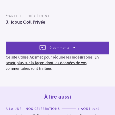
P
ARTICLE PRÉCÉDENT
o
J. Idoux Coll Privée
s
t
n
a
v
0 comments
i
g
Ce site utilise Akismet pour réduire les indésirables.
En
a
savoir plus sur la façon dont les données de vos
t
commentaires sont traitées
.
i
o
n
À lire aussi
R
e
C
À LA UNE
NOS CÉLÉBRATIONS
8 AOÛT 2026
A
c