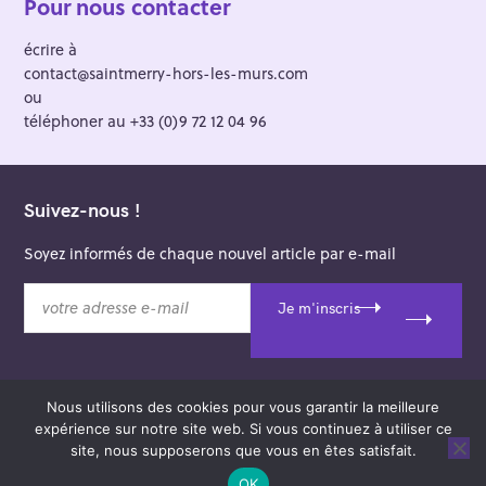
Pour nous contacter
écrire à
contact@saintmerry-hors-les-murs.com
ou
téléphoner au +33 (0)9 72 12 04 96
Suivez-nous !
Soyez informés de chaque nouvel article par e-mail
v
Je m'inscris
o
t
r
e
Nous utilisons des cookies pour vous garantir la meilleure
a
© 2026 Saint-Merry Hors-les-Murs.
expérience sur notre site web. Si vous continuez à utiliser ce
d
Theme: Felt by
Pixelgrade
.
site, nous supposerons que vous en êtes satisfait.
r
e
OK