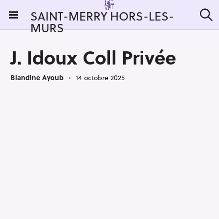
S
SAINT-MERRY HORS-LES-
k
MURS
R
i
e
c
p
h
J. Idoux Coll Privée
t
e
r
o
c
Blandine Ayoub
14 octobre 2025
c
h
e
o
r
n
:
t
e
n
t