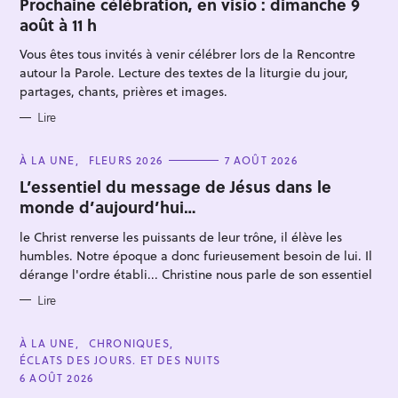
T
Prochaine célébration, en visio : dimanche 9
E
h
août à 11 h
G
O
e
R
Vous êtes tous invités à venir célébrer lors de la Rencontre
r
I
E
autour la Parole. Lecture des textes de la liturgie du jour,
c
S
partages, chants, prières et images.
h
Lire
e
r
C
À LA UNE
FLEURS 2026
7 AOÛT 2026
A
T
L’essentiel du message de Jésus dans le
E
monde d’aujourd’hui…
G
O
R
le Christ renverse les puissants de leur trône, il élève les
I
E
humbles. Notre époque a donc furieusement besoin de lui. Il
S
dérange l'ordre établi... Christine nous parle de son essentiel
Lire
C
À LA UNE
CHRONIQUES
A
ÉCLATS DES JOURS. ET DES NUITS
T
E
6 AOÛT 2026
G