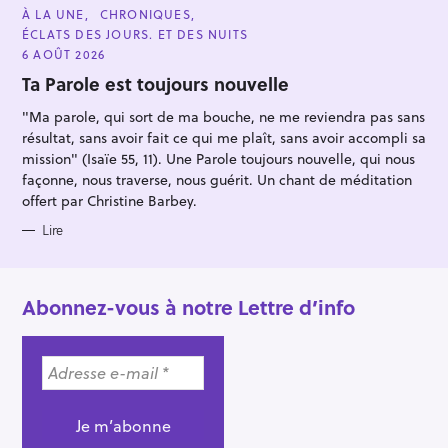
C
À LA UNE
CHRONIQUES
A
ÉCLATS DES JOURS. ET DES NUITS
T
E
6 AOÛT 2026
G
O
Ta Parole est toujours nouvelle
R
I
"Ma parole, qui sort de ma bouche, ne me reviendra pas sans
E
S
résultat, sans avoir fait ce qui me plaît, sans avoir accompli sa
mission" (Isaïe 55, 11). Une Parole toujours nouvelle, qui nous
façonne, nous traverse, nous guérit. Un chant de méditation
offert par Christine Barbey.
Lire
Abonnez-vous à notre Lettre d’info