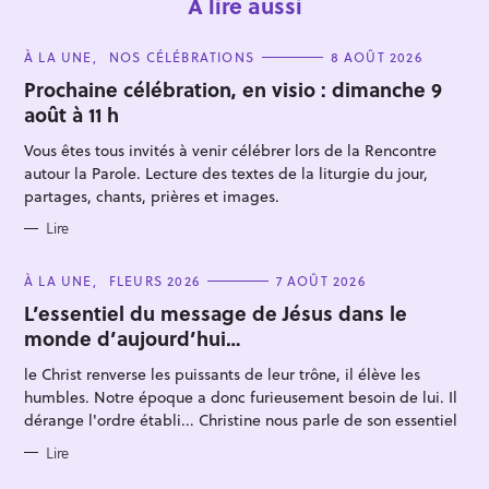
À lire aussi
C
À LA UNE
NOS CÉLÉBRATIONS
8 AOÛT 2026
A
T
Prochaine célébration, en visio : dimanche 9
E
août à 11 h
G
O
R
Vous êtes tous invités à venir célébrer lors de la Rencontre
I
E
autour la Parole. Lecture des textes de la liturgie du jour,
S
partages, chants, prières et images.
R
Lire
e
c
C
À LA UNE
FLEURS 2026
7 AOÛT 2026
A
h
T
L’essentiel du message de Jésus dans le
E
e
monde d’aujourd’hui…
G
O
r
R
le Christ renverse les puissants de leur trône, il élève les
I
c
E
humbles. Notre époque a donc furieusement besoin de lui. Il
S
h
dérange l'ordre établi... Christine nous parle de son essentiel
e
Lire
r