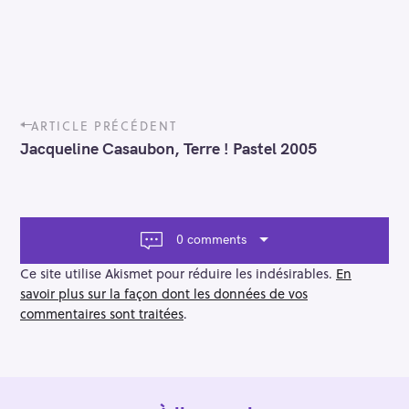
P
ARTICLE PRÉCÉDENT
o
Jacqueline Casaubon, Terre ! Pastel 2005
s
t
n
a
v
0 comments
i
g
Ce site utilise Akismet pour réduire les indésirables.
En
a
savoir plus sur la façon dont les données de vos
t
commentaires sont traitées
.
i
o
n