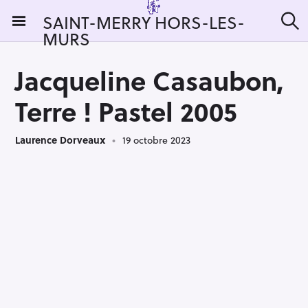
S
SAINT-MERRY HORS-LES-
k
MURS
R
i
e
c
p
h
Jacqueline Casaubon,
t
e
r
o
Terre ! Pastel 2005
c
c
h
e
o
r
Laurence Dorveaux
19 octobre 2023
n
:
t
e
n
t