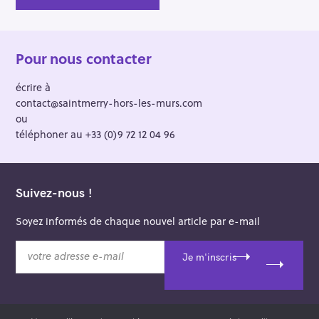
Pour nous contacter
écrire à
contact@saintmerry-hors-les-murs.com
ou
téléphoner au +33 (0)9 72 12 04 96
Suivez-nous !
Soyez informés de chaque nouvel article par e-mail
v
Je m'inscris
o
t
r
e