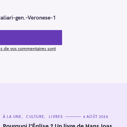
ari-gen.-Veronese-1
ées de vos commentaires sont
C
À LA UNE
CULTURE
LIVRES
4 AOÛT 2026
A
Pour effacer la recherche appuyez sur
T
Pourquoi l’Église ? Un livre de Hans Joas