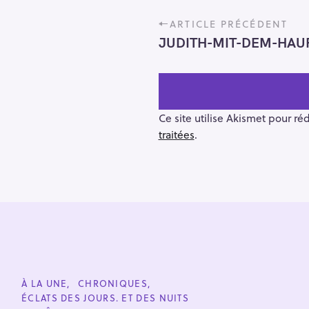
P
ARTICLE PRÉCÉDENT
o
JUDITH-MIT-DEM-HAUPT
s
t
n
a
v
Ce site utilise Akismet pour ré
i
traitées
.
g
a
t
i
o
R
n
e
c
h
C
À LA UNE
CHRONIQUES
e
A
ÉCLATS DES JOURS. ET DES NUITS
T