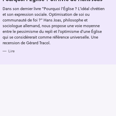
E
G
Dans son dernier livre "Pourquoi l'Église ? L’idéal chrétien
O
R
et son expression sociale. Optimisation de soi ou
I
E
communauté de foi ?" Hans Joas, philosophe et
S
sociologue allemand, nous propose une voie moyenne
entre le pessimisme du repli et l’optimisme d’une Église
qui se considérerait comme référence universelle. Une
recension de Gérard Tracol.
Lire