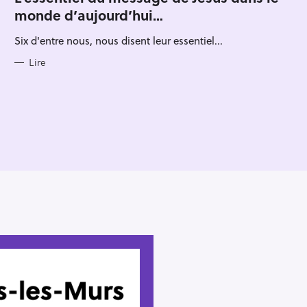
E
monde d’aujourd’hui…
G
O
R
Six d'entre nous, nous disent leur essentiel...
I
E
S
Lire