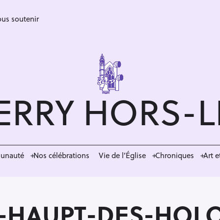
us soutenir
ERRY HORS-
munauté
Nos célébrations
Vie de l’Église
Chroniques
Art e
M-HAUPT-DES-HOL