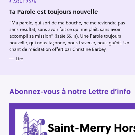
r
E
6 AOÛT 2026
Escape
G
c
O
Ta Parole est toujours nouvelle
R
h
I
"Ma parole, qui sort de ma bouche, ne me reviendra pas
E
e
S
sans résultat, sans avoir fait ce qui me plaît, sans avoir
r
accompli sa mission" (Isaïe 55, 11). Une Parole toujours
nouvelle, qui nous façonne, nous traverse, nous guérit. Un
chant de méditation offert par Christine Barbey.
Lire
Abonnez-vous à notre Lettre d’info