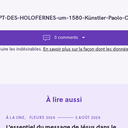
-DES-HOLOFERNES-um-1580-Künstler-Paolo-Cali
0 comments
duire les indésirables.
En savoir plus sur la façon dont les donn
À lire aussi
C
À LA UNE
FLEURS 2026
5 AOÛT 2026
A
T
L’essentiel du message de Jésus dans le