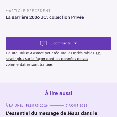
P
ARTICLE PRÉCÉDENT
o
La Barrière 2006 JC. collection Privée
s
t
n
a
v
0 comments
i
g
Ce site utilise Akismet pour réduire les indésirables.
En
a
savoir plus sur la façon dont les données de vos
t
commentaires sont traitées
.
i
o
n
À lire aussi
C
À LA UNE
FLEURS 2026
7 AOÛT 2026
A
T
L’essentiel du message de Jésus dans le
E