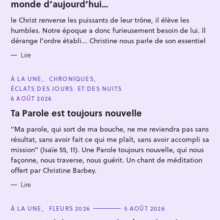
monde d’aujourd’hui…
G
O
R
le Christ renverse les puissants de leur trône, il élève les
I
E
humbles. Notre époque a donc furieusement besoin de lui. Il
S
dérange l'ordre établi... Christine nous parle de son essentiel
Lire
R
e
C
À LA UNE
CHRONIQUES
A
ÉCLATS DES JOURS. ET DES NUITS
c
T
E
6 AOÛT 2026
h
G
O
Ta Parole est toujours nouvelle
e
R
I
r
"Ma parole, qui sort de ma bouche, ne me reviendra pas sans
E
S
résultat, sans avoir fait ce qui me plaît, sans avoir accompli sa
c
mission" (Isaïe 55, 11). Une Parole toujours nouvelle, qui nous
h
façonne, nous traverse, nous guérit. Un chant de méditation
e
offert par Christine Barbey.
r
Lire
C
À LA UNE
FLEURS 2026
5 AOÛT 2026
A