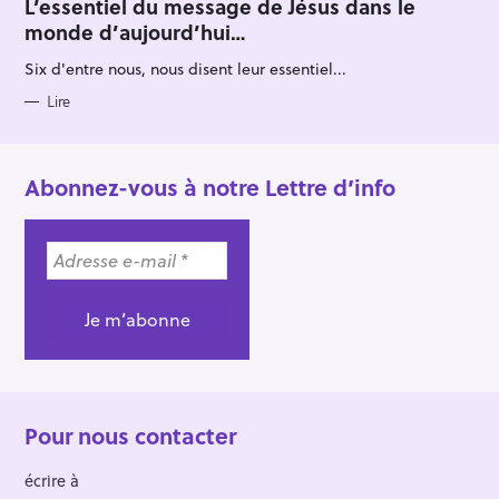
T
L’essentiel du message de Jésus dans le
E
monde d’aujourd’hui…
G
O
R
Six d'entre nous, nous disent leur essentiel...
I
E
S
Lire
Abonnez-vous à notre Lettre d’info
Pour nous contacter
écrire à