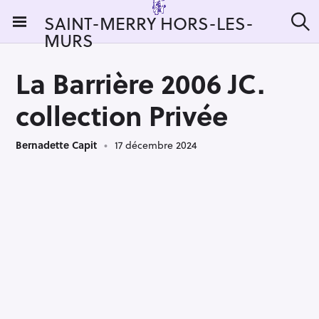
S
SAINT-MERRY HORS-LES-
k
MURS
R
i
e
c
p
h
La Barrière 2006 JC.
t
e
r
o
collection Privée
c
c
h
e
o
r
Bernadette Capit
17 décembre 2024
n
:
t
e
n
t