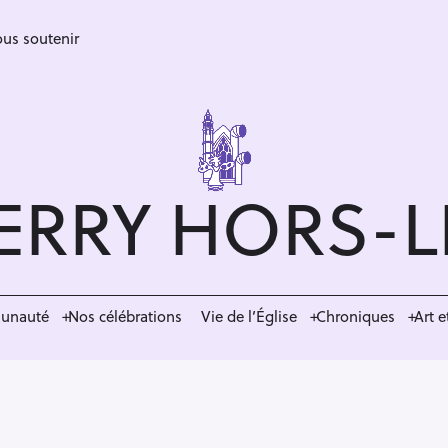
us soutenir
ERRY HORS-
munauté
Nos célébrations
Vie de l’Église
Chroniques
Art e