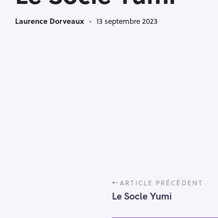
Laurence Dorveaux
13 septembre 2023
P
ARTICLE PRÉCÉDENT
o
Le Socle Yumi
s
t