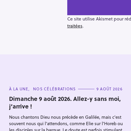
n
a
v
Ce site utilise Akismet pour ré
i
traitées
.
g
a
t
i
o
n
R
e
C
À LA UNE
NOS CÉLÉBRATIONS
9 AOÛT 2026
c
A
T
Dimanche 9 août 2026. Allez-y sans moi,
h
E
j’arrive !
G
e
O
R
r
Nous chantons Dieu nous précède en Galilée, mais c'est
I
Escape
E
souvent nous qui l'attendons, comme Elie sur l'Horeb ou
c
S
les disciples sur la barque. Le doute est parfois stimulant,