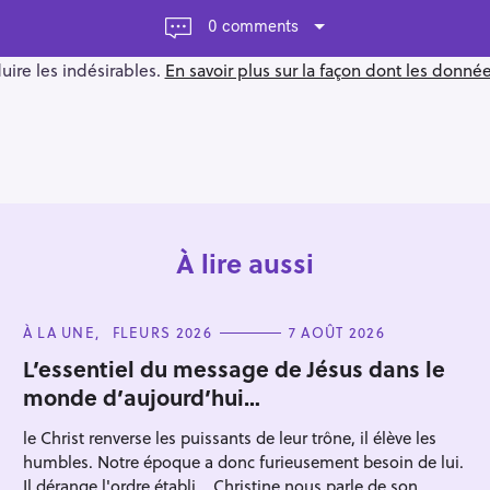
0 comments
duire les indésirables.
En savoir plus sur la façon dont les donn
À lire aussi
C
À LA UNE
FLEURS 2026
7 AOÛT 2026
A
T
L’essentiel du message de Jésus dans le
E
monde d’aujourd’hui…
G
O
R
le Christ renverse les puissants de leur trône, il élève les
I
E
humbles. Notre époque a donc furieusement besoin de lui.
S
Il dérange l'ordre établi... Christine nous parle de son