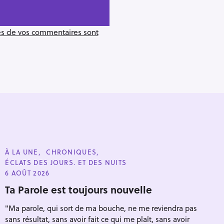
ées de vos commentaires sont
C
À LA UNE
CHRONIQUES
A
ÉCLATS DES JOURS. ET DES NUITS
T
E
6 AOÛT 2026
G
O
Ta Parole est toujours nouvelle
Pour effacer la recherche appuyez sur
R
I
"Ma parole, qui sort de ma bouche, ne me reviendra pas
E
S
sans résultat, sans avoir fait ce qui me plaît, sans avoir