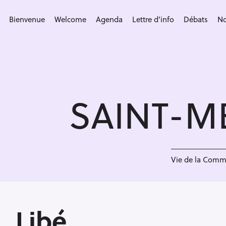
S
k
Bienvenue
Welcome
Agenda
Lettre d’info
Débats
No
i
p
t
o
c
SAINT-M
o
n
t
e
L
n
Vie de la Com
t
Libé