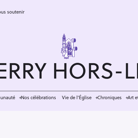
us soutenir
ERRY HORS-
munauté
Nos célébrations
Vie de l’Église
Chroniques
Art e