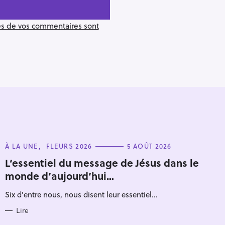
ées de vos commentaires sont
C
À LA UNE
FLEURS 2026
5 AOÛT 2026
A
T
L’essentiel du message de Jésus dans le
E
monde d’aujourd’hui…
G
O
Pour effacer la recherche appuyez sur
R
Six d'entre nous, nous disent leur essentiel...
I
E
S
Lire