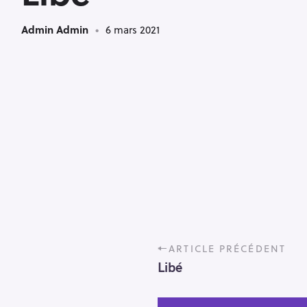
Admin Admin
6 mars 2021
P
ARTICLE PRÉCÉDENT
o
Libé
s
t