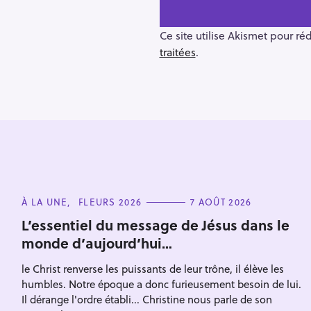
n
a
v
Ce site utilise Akismet pour ré
i
traitées
.
g
a
t
i
o
n
R
e
C
À LA UNE
FLEURS 2026
7 AOÛT 2026
A
c
T
L’essentiel du message de Jésus dans le
E
h
monde d’aujourd’hui…
G
O
e
R
le Christ renverse les puissants de leur trône, il élève les
I
r
E
Escape
humbles. Notre époque a donc furieusement besoin de lui.
c
S
Il dérange l'ordre établi... Christine nous parle de son
h