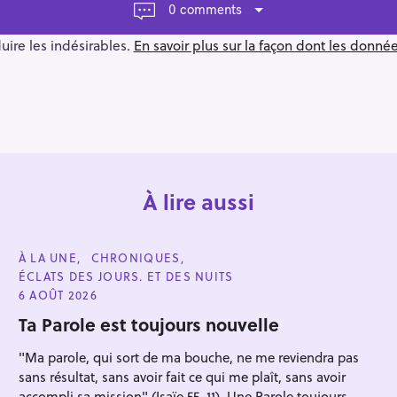
0 comments
duire les indésirables.
En savoir plus sur la façon dont les donn
À lire aussi
C
À LA UNE
CHRONIQUES
A
ÉCLATS DES JOURS. ET DES NUITS
T
E
6 AOÛT 2026
G
O
Ta Parole est toujours nouvelle
R
I
"Ma parole, qui sort de ma bouche, ne me reviendra pas
E
S
sans résultat, sans avoir fait ce qui me plaît, sans avoir
accompli sa mission" (Isaïe 55, 11). Une Parole toujours