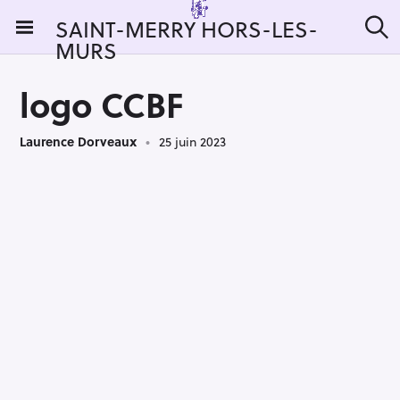
S
SAINT-MERRY HORS-LES-
k
MURS
R
i
e
c
p
h
logo CCBF
t
e
r
o
c
Laurence Dorveaux
25 juin 2023
c
h
e
o
r
n
:
t
e
n
t