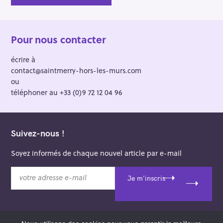
Pour nous contacter
écrire à
contact@saintmerry-hors-les-murs.com
ou
téléphoner au +33 (0)9 72 12 04 96
Suivez-nous !
Soyez informés de chaque nouvel article par e-mail
v
Je m'inscris
o
t
r
e