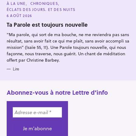
C
À LA UNE
CHRONIQUES
A
ÉCLATS DES JOURS. ET DES NUITS
T
E
6 AOÛT 2026
G
O
Ta Parole est toujours nouvelle
R
I
"Ma parole, qui sort de ma bouche, ne me reviendra pas sans
E
S
résultat, sans avoir fait ce qui me plaît, sans avoir accompli sa
mission" (Isaïe 55, 11). Une Parole toujours nouvelle, qui nous
façonne, nous traverse, nous guérit. Un chant de méditation
offert par Christine Barbey.
Lire
Abonnez-vous à notre Lettre d’info