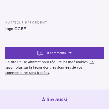
P
ARTICLE PRÉCÉDENT
o
logo CCBF
s
t
n
a
v
0 comments
i
g
Ce site utilise Akismet pour réduire les indésirables.
En
a
savoir plus sur la façon dont les données de vos
t
commentaires sont traitées
.
i
o
n
À lire aussi