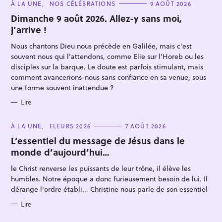
C
À LA UNE
NOS CÉLÉBRATIONS
9 AOÛT 2026
A
T
Dimanche 9 août 2026. Allez-y sans moi,
E
j’arrive !
G
O
R
Nous chantons Dieu nous précède en Galilée, mais c'est
I
E
souvent nous qui l'attendons, comme Elie sur l'Horeb ou les
S
disciples sur la barque. Le doute est parfois stimulant, mais
comment avancerions-nous sans confiance en sa venue, sous
une forme souvent inattendue ?
R
Lire
e
c
C
À LA UNE
FLEURS 2026
7 AOÛT 2026
A
h
T
L’essentiel du message de Jésus dans le
E
e
monde d’aujourd’hui…
G
O
r
R
le Christ renverse les puissants de leur trône, il élève les
I
c
E
humbles. Notre époque a donc furieusement besoin de lui. Il
S
h
dérange l'ordre établi... Christine nous parle de son essentiel
e
Lire
r