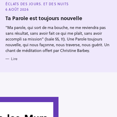
A
ÉCLATS DES JOURS. ET DES NUITS
T
E
6 AOÛT 2026
G
O
Ta Parole est toujours nouvelle
R
I
"Ma parole, qui sort de ma bouche, ne me reviendra pas
E
S
sans résultat, sans avoir fait ce qui me plaît, sans avoir
accompli sa mission" (Isaïe 55, 11). Une Parole toujours
nouvelle, qui nous façonne, nous traverse, nous guérit. Un
chant de méditation offert par Christine Barbey.
Lire