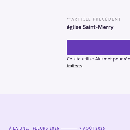
P
ARTICLE PRÉCÉDENT
o
église Saint-Merry
s
t
n
a
v
Ce site utilise Akismet pour ré
i
traitées
.
g
a
t
i
R
o
e
n
c
h
e
C
À LA UNE
FLEURS 2026
7 AOÛT 2026