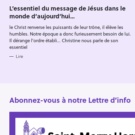
A
r
T
L’essentiel du message de Jésus dans le
Escape
E
c
monde d’aujourd’hui…
G
O
h
R
le Christ renverse les puissants de leur trône, il élève les
I
e
E
humbles. Notre époque a donc furieusement besoin de lui.
S
r
Il dérange l'ordre établi... Christine nous parle de son
essentiel
Lire
Abonnez-vous à notre Lettre d’info