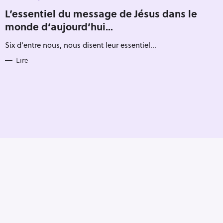
Pour effacer la recherche appuyez sur
A
T
L’essentiel du message de Jésus dans le
E
monde d’aujourd’hui…
G
O
R
Six d'entre nous, nous disent leur essentiel...
I
E
S
Lire