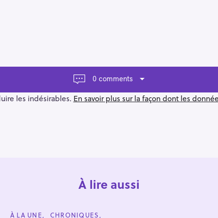
0 comments
duire les indésirables.
En savoir plus sur la façon dont les donn
À lire aussi
C
À LA UNE
CHRONIQUES