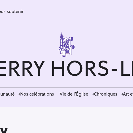
us soutenir
ERRY HORS-
munauté
Nos célébrations
Vie de l’Église
Chroniques
Art e
ry