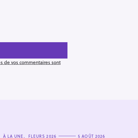
ées de vos commentaires sont
C
À LA UNE
FLEURS 2026
5 AOÛT 2026