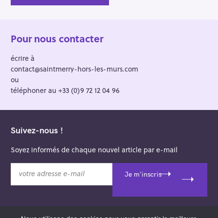
Pour nous contacter
écrire à
contact@saintmerry-hors-les-murs.com
ou
téléphoner au +33 (0)9 72 12 04 96
Suivez-nous !
Soyez informés de chaque nouvel article par e-mail
v
Je m'inscris
o
t
r
e