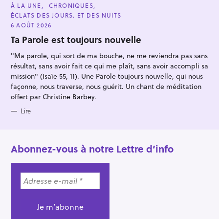
C
À LA UNE
CHRONIQUES
A
ÉCLATS DES JOURS. ET DES NUITS
T
E
6 AOÛT 2026
G
O
Ta Parole est toujours nouvelle
R
I
"Ma parole, qui sort de ma bouche, ne me reviendra pas sans
E
S
résultat, sans avoir fait ce qui me plaît, sans avoir accompli sa
mission" (Isaïe 55, 11). Une Parole toujours nouvelle, qui nous
façonne, nous traverse, nous guérit. Un chant de méditation
offert par Christine Barbey.
Lire
Abonnez-vous à notre Lettre d’info