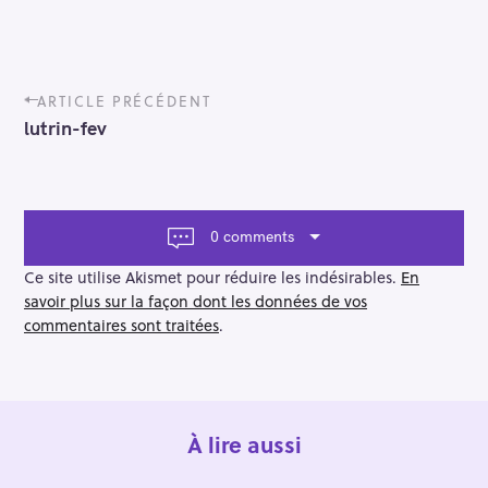
P
ARTICLE PRÉCÉDENT
o
lutrin-fev
s
t
n
a
v
0 comments
i
g
Ce site utilise Akismet pour réduire les indésirables.
En
a
savoir plus sur la façon dont les données de vos
t
commentaires sont traitées
.
i
o
n
À lire aussi