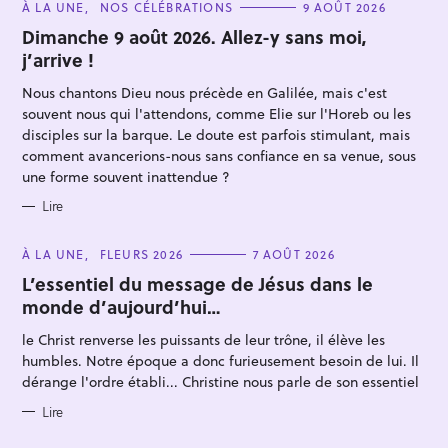
C
À LA UNE
NOS CÉLÉBRATIONS
9 AOÛT 2026
A
T
Dimanche 9 août 2026. Allez-y sans moi,
E
j’arrive !
G
O
R
Nous chantons Dieu nous précède en Galilée, mais c'est
I
E
souvent nous qui l'attendons, comme Elie sur l'Horeb ou les
S
disciples sur la barque. Le doute est parfois stimulant, mais
comment avancerions-nous sans confiance en sa venue, sous
une forme souvent inattendue ?
R
Lire
e
c
C
À LA UNE
FLEURS 2026
7 AOÛT 2026
A
h
T
L’essentiel du message de Jésus dans le
E
e
monde d’aujourd’hui…
G
O
r
R
le Christ renverse les puissants de leur trône, il élève les
I
c
E
humbles. Notre époque a donc furieusement besoin de lui. Il
S
h
dérange l'ordre établi... Christine nous parle de son essentiel
e
Lire
r