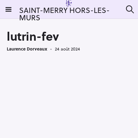
S
SAINT-MERRY HORS-LES-
k
MURS
R
i
e
c
p
h
lutrin-fev
t
e
r
o
c
Laurence Dorveaux
24 août 2024
c
h
e
o
r
n
:
t
e
n
t