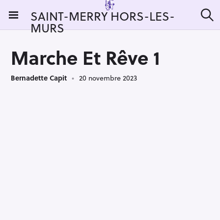
S
SAINT-MERRY HORS-LES-
k
MURS
R
i
e
c
p
h
Marche Et Rêve 1
t
e
r
o
c
Bernadette Capit
20 novembre 2023
c
h
e
o
r
n
:
t
e
n
t