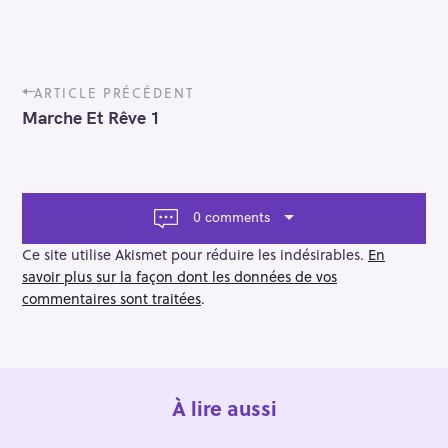
P
ARTICLE PRÉCÉDENT
o
Marche Et Rêve 1
s
t
n
a
v
0 comments
i
g
Ce site utilise Akismet pour réduire les indésirables.
En
a
savoir plus sur la façon dont les données de vos
t
commentaires sont traitées
.
i
o
n
À lire aussi