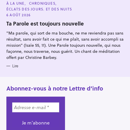
C
À LA UNE
CHRONIQUES
A
ÉCLATS DES JOURS. ET DES NUITS
T
E
6 AOÛT 2026
G
O
Ta Parole est toujours nouvelle
R
I
"Ma parole, qui sort de ma bouche, ne me reviendra pas sans
E
S
résultat, sans avoir fait ce qui me plaît, sans avoir accompli sa
mission" (Isaïe 55, 11). Une Parole toujours nouvelle, qui nous
façonne, nous traverse, nous guérit. Un chant de méditation
offert par Christine Barbey.
Lire
Abonnez-vous à notre Lettre d’info