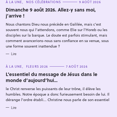
C
À LA UNE
NOS CÉLÉBRATIONS
9 AOÛT 2026
A
T
Dimanche 9 août 2026. Allez-y sans moi,
E
j’arrive !
G
O
R
Nous chantons Dieu nous précède en Galilée, mais c'est
I
E
souvent nous qui l'attendons, comme Elie sur l'Horeb ou les
S
disciples sur la barque. Le doute est parfois stimulant, mais
comment avancerions-nous sans confiance en sa venue, sous
une forme souvent inattendue ?
R
Lire
e
c
C
À LA UNE
FLEURS 2026
7 AOÛT 2026
A
h
T
L’essentiel du message de Jésus dans le
E
e
monde d’aujourd’hui…
G
O
r
R
le Christ renverse les puissants de leur trône, il élève les
I
c
E
humbles. Notre époque a donc furieusement besoin de lui. Il
S
h
dérange l'ordre établi... Christine nous parle de son essentiel
e
Lire
r