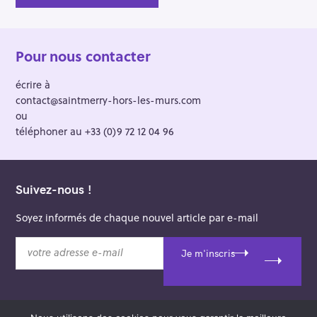
Pour nous contacter
écrire à
contact@saintmerry-hors-les-murs.com
ou
téléphoner au +33 (0)9 72 12 04 96
Suivez-nous !
Soyez informés de chaque nouvel article par e-mail
v
Je m'inscris
o
t
r
e