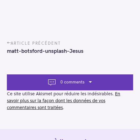
P
ARTICLE PRÉCÉDENT
o
matt-botsford-unsplash-Jesus
s
t
n
a
v
0 comments
i
g
Ce site utilise Akismet pour réduire les indésirables.
En
a
savoir plus sur la façon dont les données de vos
t
commentaires sont traitées
.
i
o
n