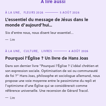
À lire aussi
C
À LA UNE
FLEURS 2026
5 AOÛT 2026
A
T
L’essentiel du message de Jésus dans le
E
monde d’aujourd’hui…
G
O
R
Six d'entre nous, nous disent leur essentiel...
I
E
S
Lire
R
e
C
À LA UNE
CULTURE
LIVRES
4 AOÛT 2026
c
A
T
Pourquoi l’Église ? Un livre de Hans Joas
h
E
G
e
Dans son dernier livre "Pourquoi l'Église ? L’idéal chrétien et
O
R
r
son expression sociale. Optimisation de soi ou communauté
I
E
de foi ?" Hans Joas, philosophe et sociologue allemand, nous
c
S
propose une voie moyenne entre le pessimisme du repli et
h
l’optimisme d’une Église qui se considérerait comme
e
référence universelle. Une recension de Gérard Tracol.
r
Lire