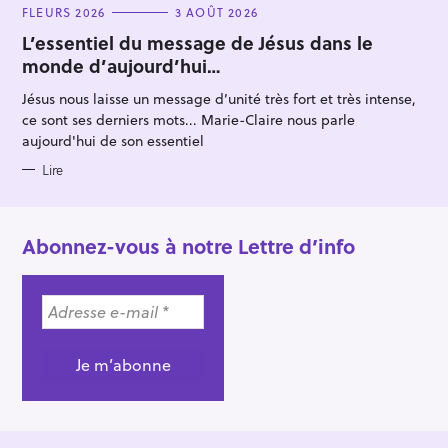
C
FLEURS 2026
3 AOÛT 2026
A
T
L’essentiel du message de Jésus dans le
E
monde d’aujourd’hui…
G
O
R
Jésus nous laisse un message d’unité très fort et très intense,
I
E
ce sont ses derniers mots... Marie-Claire nous parle
S
aujourd'hui de son essentiel
Lire
Abonnez-vous à notre Lettre d’info