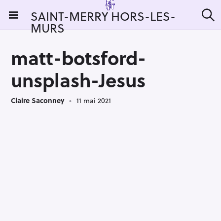
S
SAINT-MERRY HORS-LES-
k
MURS
R
i
e
c
p
h
matt-botsford-
t
e
r
o
unsplash-Jesus
c
c
h
e
o
r
Claire Saconney
11 mai 2021
n
:
t
e
n
t