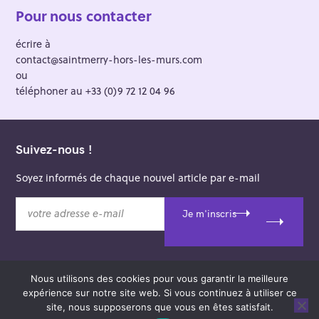
Pour nous contacter
écrire à
contact@saintmerry-hors-les-murs.com
ou
téléphoner au +33 (0)9 72 12 04 96
Suivez-nous !
Soyez informés de chaque nouvel article par e-mail
v
Je m'inscris
o
t
r
e
Nous utilisons des cookies pour vous garantir la meilleure
a
© 2026 Saint-Merry Hors-les-Murs.
expérience sur notre site web. Si vous continuez à utiliser ce
d
Theme: Felt by
Pixelgrade
.
site, nous supposerons que vous en êtes satisfait.
r