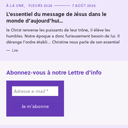
C
À LA UNE
FLEURS 2026
7 AOÛT 2026
A
T
L’essentiel du message de Jésus dans le
E
monde d’aujourd’hui…
G
O
R
le Christ renverse les puissants de leur trône, il élève les
I
E
humbles. Notre époque a donc furieusement besoin de lui. Il
S
dérange l'ordre établi... Christine nous parle de son essentiel
Lire
Abonnez-vous à notre Lettre d’info