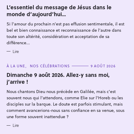
A
T
L’essentiel du message de Jésus dans le
E
monde d’aujourd’hui…
G
O
R
Si l’amour du prochain n’est pas effusion sentimentale, il est
I
E
bel et bien connaissance et reconnaissance de l’autre dans
S
toute son altérité, considération et acceptation de sa
différence...
Lire
R
e
C
À LA UNE
NOS CÉLÉBRATIONS
9 AOÛT 2026
c
A
T
Dimanche 9 août 2026. Allez-y sans moi,
h
E
j’arrive !
G
e
O
R
r
Nous chantons Dieu nous précède en Galilée, mais c'est
I
E
c
souvent nous qui l'attendons, comme Elie sur l'Horeb ou les
S
disciples sur la barque. Le doute est parfois stimulant, mais
h
comment avancerions-nous sans confiance en sa venue, sous
e
une forme souvent inattendue ?
r
Lire