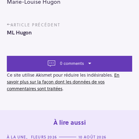
Marie-Louise Hugon
P
ARTICLE PRÉCÉDENT
o
ML Hugon
s
t
n
a
v
0 comments
i
g
Ce site utilise Akismet pour réduire les indésirables.
En
a
savoir plus sur la façon dont les données de vos
t
commentaires sont traitées
.
i
o
n
À lire aussi
C
À LA UNE
FLEURS 2026
10 AOÛT 2026