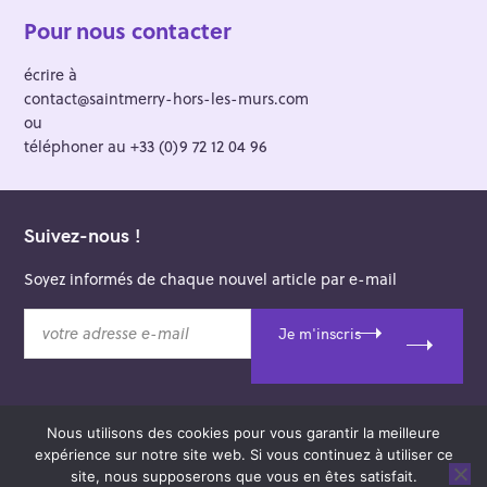
Pour nous contacter
écrire à
contact@saintmerry-hors-les-murs.com
ou
téléphoner au +33 (0)9 72 12 04 96
Suivez-nous !
Soyez informés de chaque nouvel article par e-mail
v
Je m'inscris
o
t
r
e
Nous utilisons des cookies pour vous garantir la meilleure
a
© 2026 Saint-Merry Hors-les-Murs.
expérience sur notre site web. Si vous continuez à utiliser ce
d
Theme: Felt by
Pixelgrade
.
site, nous supposerons que vous en êtes satisfait.
r