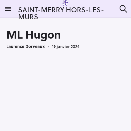
S
SAINT-MERRY HORS-LES-
k
MURS
R
i
e
c
p
h
ML Hugon
t
e
r
o
c
Laurence Dorveaux
19 janvier 2024
c
h
e
o
r
n
:
t
e
n
t