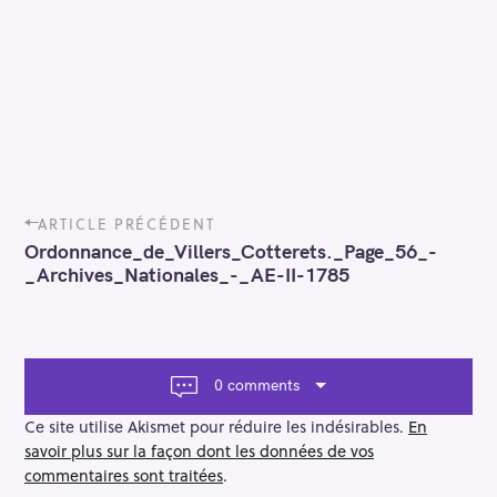
P
ARTICLE PRÉCÉDENT
o
Ordonnance_de_Villers_Cotterets._Page_56_-
s
_Archives_Nationales_-_AE-II-1785
t
n
a
v
i
0 comments
g
a
Ce site utilise Akismet pour réduire les indésirables.
En
t
savoir plus sur la façon dont les données de vos
i
commentaires sont traitées
.
o