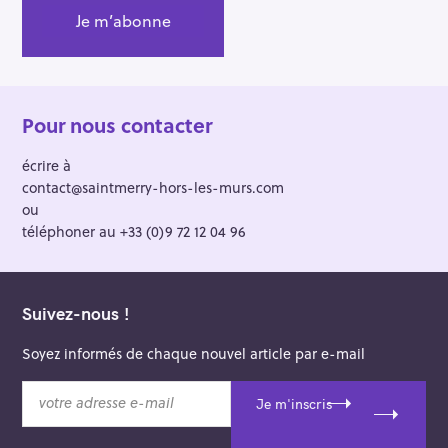
Pour nous contacter
écrire à
contact@saintmerry-hors-les-murs.com
ou
téléphoner au +33 (0)9 72 12 04 96
Suivez-nous !
Soyez informés de chaque nouvel article par e-mail
v
Je m'inscris
o
t