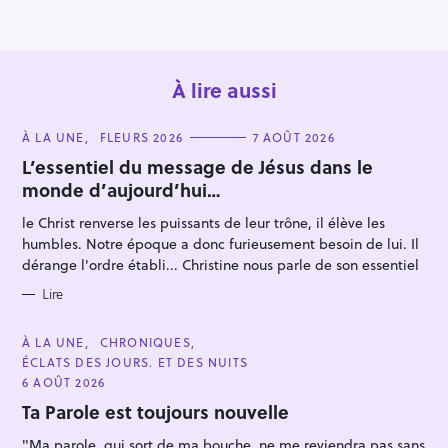
n
À lire aussi
C
À LA UNE
FLEURS 2026
7 AOÛT 2026
A
T
L’essentiel du message de Jésus dans le
E
monde d’aujourd’hui…
G
O
R
le Christ renverse les puissants de leur trône, il élève les
R
I
E
humbles. Notre époque a donc furieusement besoin de lui. Il
e
S
dérange l'ordre établi... Christine nous parle de son essentiel
c
Lire
h
e
C
À LA UNE
CHRONIQUES
r
A
ÉCLATS DES JOURS. ET DES NUITS
T
c
E
6 AOÛT 2026
G
h
O
Ta Parole est toujours nouvelle
R
e
I
"Ma parole, qui sort de ma bouche, ne me reviendra pas sans
E