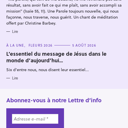
r
S
résultat, sans avoir fait ce qui me plaît, sans avoir accompli sa
mission" (Isaïe 55, 11). Une Parole toujours nouvelle, qui nous
façonne, nous traverse, nous guérit. Un chant de méditation
offert par Christine Barbey.
Lire
C
À LA UNE
FLEURS 2026
5 AOÛT 2026
A
T
L’essentiel du message de Jésus dans le
E
monde d’aujourd’hui…
G
O
R
Six d'entre nous, nous disent leur essentiel...
I
E
S
Lire
Abonnez-vous à notre Lettre d’info