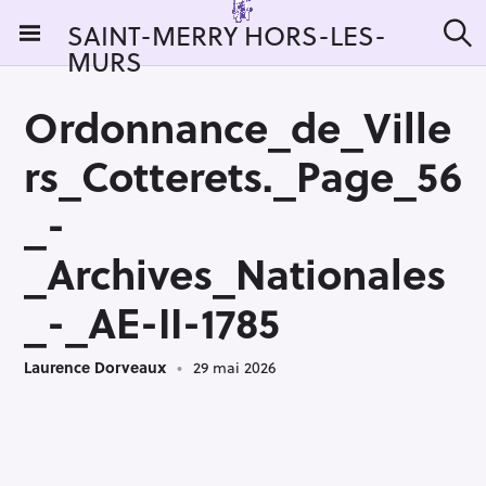
S
SAINT-MERRY HORS-LES-
k
MURS
R
i
e
c
p
h
Ordonnance_de_Ville
t
e
r
o
rs_Cotterets._Page_56
c
c
h
e
o
_-
r
n
:
_Archives_Nationales
t
e
_-_AE-II-1785
n
t
Laurence Dorveaux
29 mai 2026